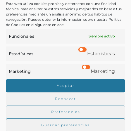
de Cuba: técnica y practicamente examinada por el Conde
Esta web utiliza cookies propias y de terceros con una finalidad
de Pozos Dulces
técnica, para analizar nuestros servicios y mejorarlos en base a tus
preferencias mediante un análisis anónimo de tus hábitos de
Frías, Francisco de, Conde de Pozos-Dulces
navegación. Puedes obtener la información sobre nuestra Política
París - 1860
de Cookies en el siguiente enlace:
Funcionales
Siempre activo
Estadísticas
Estadísticas
Marketing
Marketing
Real Academia de Gastronomía
Aceptar
Trabajamos para difundir y proteger la cultura
gastronómica española.
Rechazar
Preferencias
La RAG
Guardar preferencias
Actualidad