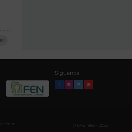
IR
Síguenos
rivacidad
© RAG 1980 – 2026