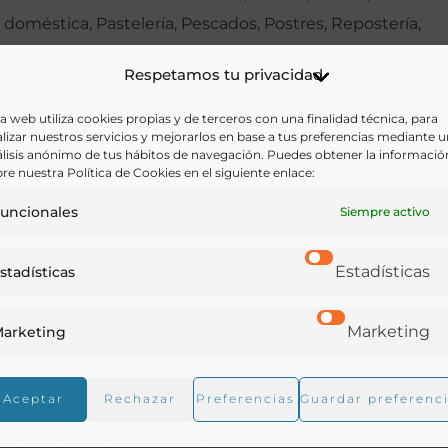
doméstica, Pastelería, Pescados, Postres, Repostería,
Tratados
Respetamos tu privacidad
Idioma:
Castellano
a web utiliza cookies propias y de terceros con una finalidad técnica, para
Ir a versión electrónica
lizar nuestros servicios y mejorarlos en base a tus preferencias mediante 
lisis anónimo de tus hábitos de navegación. Puedes obtener la informació
re nuestra Política de Cookies en el siguiente enlace:
uncionales
Siempre activo
derna», «Tratado completo de Cocina, pastelería, reposte
Estadísticas
stadísticas
Marketing
arketing
ificación de los alimentos.- Sopas.- Cocidos.-Arros.- Cal
Aceptar
Rechazar
Preferencias
Guardar preferenc
elicados.-Potajes.- Sopas y caldos de pescado.- Carnes.
s.- Ensaladas.- Huevos.- Salazón de la carne de cerdo.-