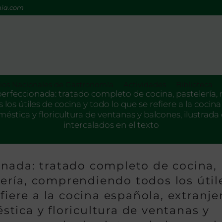
mia.com
os Nacionales de Gastronomía
Actividades
Biblioteca
feccionada: tratado completo de cocina, pastelería, re
s útiles de cocina y todo lo que se refiere a la cocina
stica y floricultura de ventanas y balcones, ilustra
intercalados en el texto
nada: tratado completo de cocina,
llería, comprendiendo todos los útil
fiere a la cocina española, extranje
tica y floricultura de ventanas y