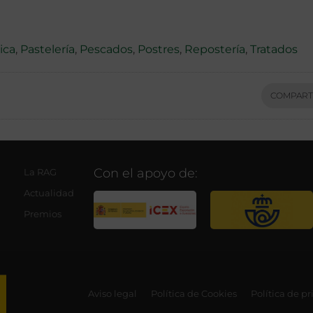
ica
,
Pastelería
,
Pescados
,
Postres
,
Repostería
,
Tratados
COMPART
Con el apoyo de:
La RAG
Actualidad
Premios
Aviso legal
Política de Cookies
Política de p