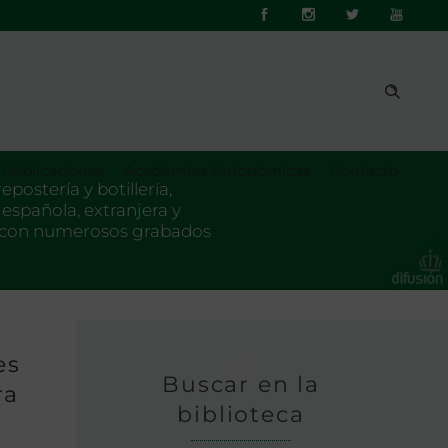
Publicaciones
Academias Autonómicas
Contacto
postería y botillería,
 española, extranjera y
da con numerosos grabados
es
Buscar en la
ra
biblioteca