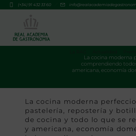
(+34) 91 432 33 60
info@realacademiadegastrono
La RAG
Actualidad
Premi
La cocina moderna per
comprendiendo todos lo
americana, economía domé
La cocina moderna perfeccio
pastelería, repostería y boti
de cocina y todo lo que se re
y americana, economía domés