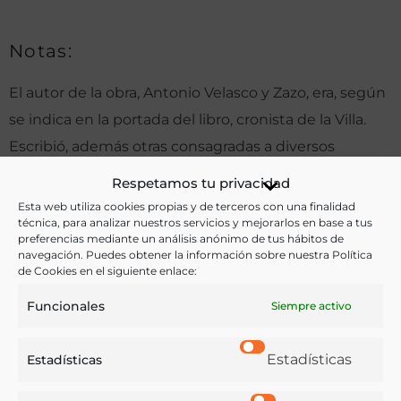
Notas:
El autor de la obra, Antonio Velasco y Zazo, era, según
se indica en la portada del libro, cronista de la Villa.
Escribió, además otras consagradas a diversos
aspectos de Madrid, como
Panorama de Madrid.
Respetamos tu privacidad
Tertulias literarias
,
Las tiendas humildes
o
Florilegio
Esta web utiliza cookies propias y de terceros con una finalidad
técnica, para analizar nuestros servicios y mejorarlos en base a tus
de los cafés
.
preferencias mediante un análisis anónimo de tus hábitos de
navegación. Puedes obtener la información sobre nuestra Política
de Cookies en el siguiente enlace:
Ver más libros de estas materias:
Funcionales
Siempre activo
Cocina
,
Enología y Viticultura
,
Gastronomía
,
Hostelería
Estadísticas
Estadísticas
Ver más libros con las palabras clave: