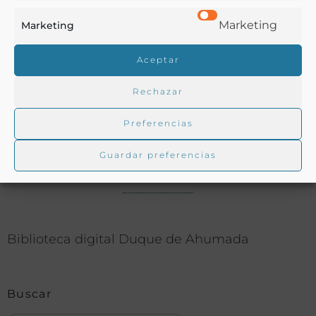
Ver más libros con las palabras clave:
Marketing
Marketing
Bizcochos
,
Cocina
,
Helados
,
Repostería
Aceptar
COMPARTIR
Rechazar
Preferencias
Guardar preferencias
Buscar en la biblioteca
Biblioteca digital Duque de Ahumada
Buscar