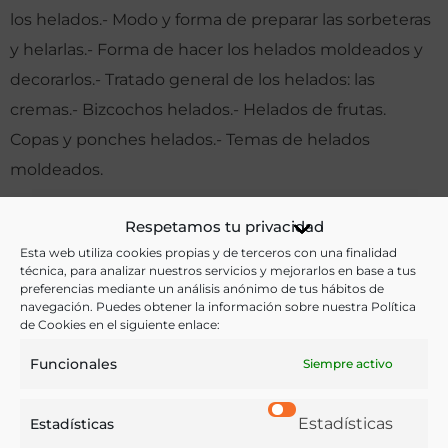
los helados.- Modo y forma de preparar las sorbeteras
y helarlas.- Forma de hacer los helados moldeados y
decorarlos.- Tratado general de los helados: las
cremas.- Bizcochos helados.- Helados de frutas.
Copas y ponches helados.- Temas de helados
moldeados.
Otras ediciones:
Respetamos tu privacidad
Esta web utiliza cookies propias y de terceros con una finalidad
técnica, para analizar nuestros servicios y mejorarlos en base a tus
preferencias mediante un análisis anónimo de tus hábitos de
Notas:
navegación. Puedes obtener la información sobre nuestra Política
de Cookies en el siguiente enlace:
Funcionales
Siempre activo
Ver más libros de estas materias:
Alimentos
,
Cocina
,
Gastronomía
,
Recetarios
Estadísticas
Estadísticas