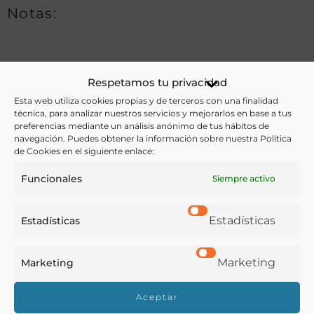
Notas:
Ver más libros de estas materias:
Respetamos tu privacidad
Aceites
,
Agricultura
,
Economía y Comercio
,
Enología y
Esta web utiliza cookies propias y de terceros con una finalidad
técnica, para analizar nuestros servicios y mejorarlos en base a tus
Viticultura
preferencias mediante un análisis anónimo de tus hábitos de
navegación. Puedes obtener la información sobre nuestra Política
Ver más libros con las palabras clave:
de Cookies en el siguiente enlace:
Funcionales
Siempre activo
Burgos
,
Cereales
,
Cultivos
,
Estadísticas
,
Manuscritos
,
Olivos
,
Vides
Estadísticas
Estadísticas
COMPARTIR
Marketing
Marketing
Aceptar