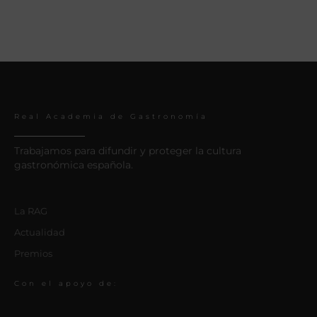
Real Academia de Gastronomía
Trabajamos para difundir y proteger la cultura
gastronómica española.
La RAG
Actualidad
Premios
Con el apoyo de: