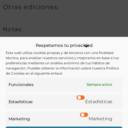
Otras ediciones:
Notas:
Respetamos tu privacidad
Ver más libros de estas materias:
Esta web utiliza cookies propias y de terceros con una finalidad
técnica, para analizar nuestros servicios y mejorarlos en base a tus
preferencias mediante un análisis anónimo de tus hábitos de
Alimentos
,
Economía y Comercio
,
Historia
,
Pastelería
navegación. Puedes obtener la información sobre nuestra Política
y Confitería
,
Religión
de Cookies en el siguiente enlace:
Funcionales
Siempre activo
Ver más libros con las palabras clave:
Alimentos
,
Caramelos
,
Comercio
,
Etiqueta
,
Imágenes
,
Estadísticas
Estadísticas
Publicidad
,
Religión
Marketing
Marketing
COMPARTIR