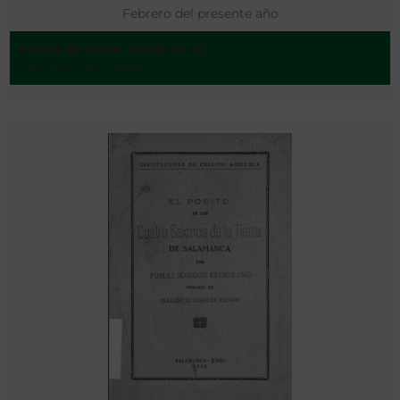
Febrero del presente año
Mano Beneite, José de la
Salamanca - 1905