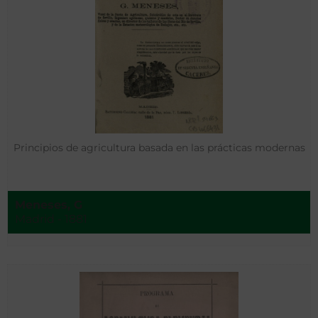
Principios de agricultura basada en las prácticas modernas
Meneses, G
Madrid - 1881