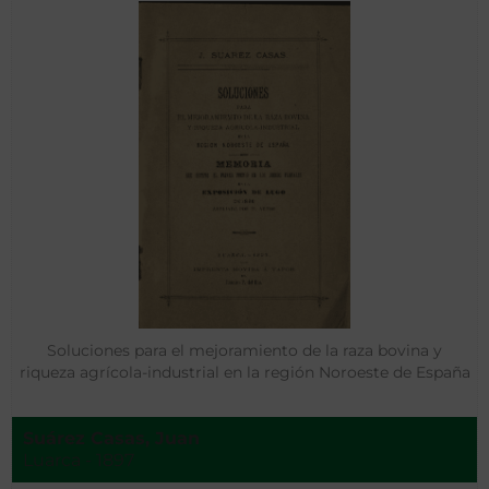
Soluciones para el mejoramiento de la raza bovina y
riqueza agrícola-industrial en la región Noroeste de España
Suárez Casas, Juan
Luarca - 1897