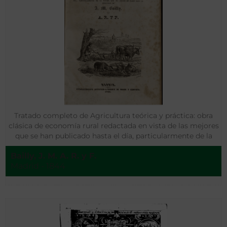
Tratado completo de Agricultura teórica y práctica: obra
clásica de economía rural redactada en vista de las mejores
que se han publicado hasta el día, particularmente de la
última que ha salido en París
Bailly, J. M. A. R. y F.
Madrid - 1844