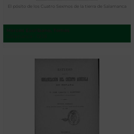
El pósito de los Cuatro Sexmos de la tierra de Salamanca
Marcos Escribano, Tomás
Salamanca - 1928