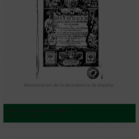
Restauracion de la abundancia de España .
Caxa de Leruela, Miguel
Nápoles - 1631