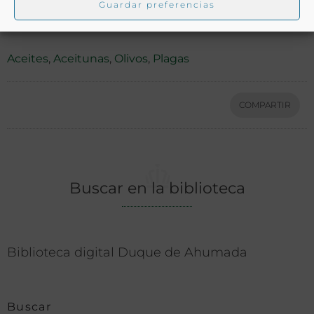
Guardar preferencias
Ver más libros con las palabras clave:
Aceites
,
Aceitunas
,
Olivos
,
Plagas
COMPARTIR
Buscar en la biblioteca
Biblioteca digital Duque de Ahumada
Buscar