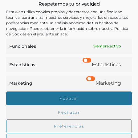
Respetamos tu privacidad
Enfermedades.- Epílogo.
Esta web utiliza cookies propias y de terceros con una finalidad
técnica, para analizar nuestros servicios y mejorarlos en base a tus
Otras ediciones:
preferencias mediante un análisis anónimo de tus hábitos de
navegación. Puedes obtener la información sobre nuestra Política
de Cookies en el siguiente enlace:
Notas:
Funcionales
Siempre activo
Sobre el autor, ver la ficha de Espejo, Zoilo,
Cartilla de
Estadísticas
Estadísticas
agricultura
. Según se indica en el libro, se trata de un
«Manual presentado al concurso abierto por la
Marketing
Marketing
Asociación General de Agricultura de España,
obteniendo el primer premio».
Aceptar
Rechazar
Ver más libros de estas materias:
Preferencias
Aceites
,
Agricultura
,
Alimentos
,
Medicina