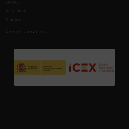
La RAG
Actualidad
Premios
Con el apoyo de: