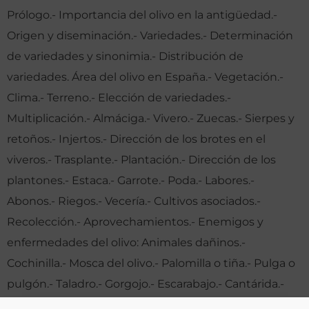
Prólogo.- Importancia del olivo en la antigüedad.-
Origen y diseminación.- Variedades.- Determinación
de variedades y sinonimia.- Distribución de
variedades. Área del olivo en España.- Vegetación.-
Clima.- Terreno.- Elección de variedades.-
Multiplicación.- Almáciga.- Vivero.- Zuecas.- Sierpes y
retoños.- Injertos.- Dirección de los brotes en el
viveros.- Trasplante.- Plantación.- Dirección de los
plantones.- Estaca.- Garrote.- Poda.- Labores.-
Abonos.- Riegos.- Vecería.- Cultivos asociados.-
Recolección.- Aprovechamientos.- Enemigos y
enfermedades del olivo: Animales dañinos.-
Cochinilla.- Mosca del olivo.- Palomilla o tiña.- Pulga o
pulgón.- Taladro.- Gorgojo.- Escarabajo.- Cantárida.-
Otros enemigos.- Plantas perjudiciales.-