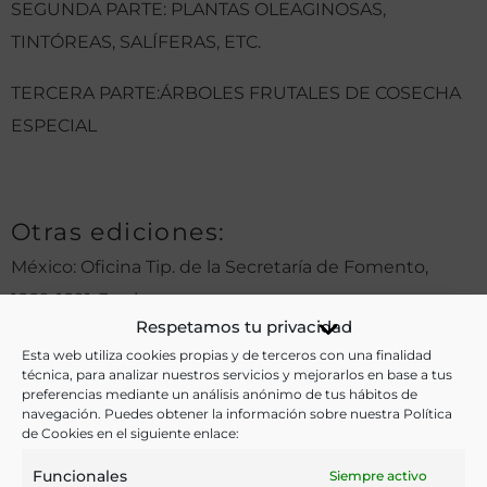
SEGUNDA PARTE: PLANTAS OLEAGINOSAS,
TINTÓREAS, SALÍFERAS, ETC.
TERCERA PARTE:ÁRBOLES FRUTALES DE COSECHA
ESPECIAL
Otras ediciones:
México: Oficina Tip. de la Secretaría de Fomento,
1889-1891. 3 vols.
Respetamos tu privacidad
Esta web utiliza cookies propias y de terceros con una finalidad
técnica, para analizar nuestros servicios y mejorarlos en base a tus
Notas:
preferencias mediante un análisis anónimo de tus hábitos de
navegación. Puedes obtener la información sobre nuestra Política
de Cookies en el siguiente enlace:
Ver más libros de estas materias:
Funcionales
Siempre activo