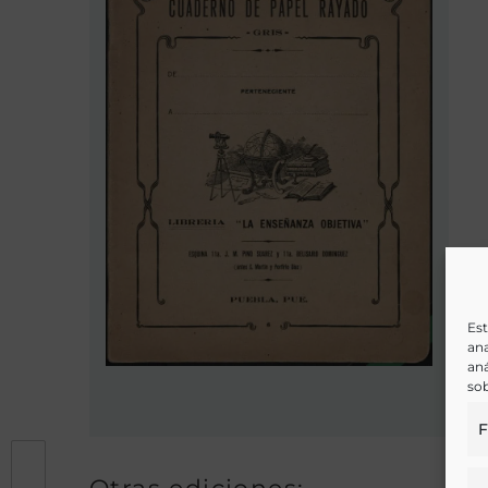
Est
ana
aná
sob
F