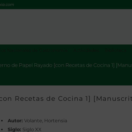
mia.com
os Nacionales de Gastronomía
Actividades
Biblioteca
rno de Papel Rayado [con Recetas de Cocina 1] [Manus
on Recetas de Cocina 1] [Manuscri
Autor:
Volante, Hortensia
Siglo:
Siglo XX