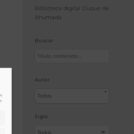
Biblioteca digital Duque de
Ahumada
Buscar
Autor
un
Todos
n
Siglo
Todos