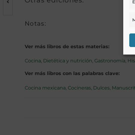
Otras ediciones:
E
M
Notas:
Ver más libros de estas materias:
Cocina
,
Dietética y nutrición
,
Gastronomía
,
His
Ver más libros con las palabras clave:
Cocina mexicana
,
Cocineras
,
Dulces
,
Manuscri