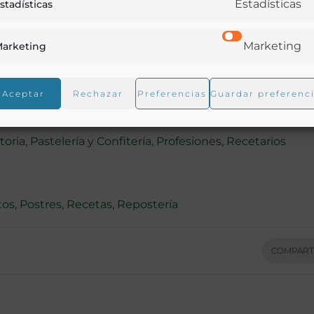
Estadísticas
stadísticas
Marketing
arketing
Aceptar
Rechazar
Preferencias
Guardar preferenc
toria
,
Pastelería y Confitería
,
Profesiones
,
Recetarios
tos
,
Postres
,
Recetas
,
Repostería
COMPART