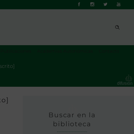
Publicaciones
Academias Autonómicas
Contacto
crito]
to]
Buscar en la
biblioteca