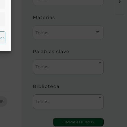
Materias
Todas
ias
Palabras clave
Todas
Biblioteca
Todas
IR