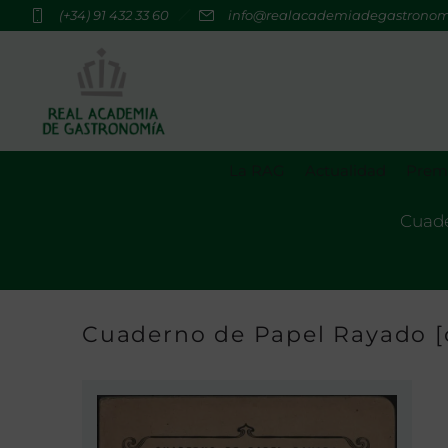
(+34) 91 432 33 60
info@realacademiadegastrono
La RAG
Actualidad
Premi
Cuade
Cuaderno de Papel Rayado [c