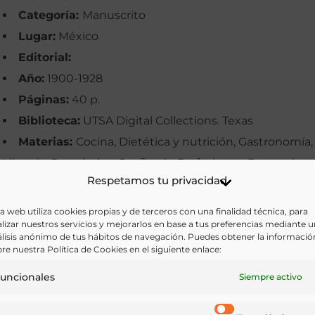
Categoría:
Manuscrito
Lugar:
México
Editorial:
Año:
1900-1928
Páginas:
40 p.
Biblioteca:
UTSA Digital Collections. Texas
Materias:
Cocina, Dietética y nutrición, Gastronomía,
Historia, Pastelería y Confitería, Profesiones, Recetarios
Respetamos tu privacidad
Palabras clave:
Cocina mexicana, Cocineras, Dulces,
Manuscritos, Postres, Recetas, Repostería
a web utiliza cookies propias y de terceros con una finalidad técnica, para
lizar nuestros servicios y mejorarlos en base a tus preferencias mediante 
Idioma:
Castellano
lisis anónimo de tus hábitos de navegación. Puedes obtener la informació
re nuestra Política de Cookies en el siguiente enlace:
Ir a versión electrónica
uncionales
Siempre activo