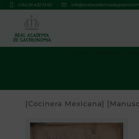
(+34) 91 432 33 60
info@realacademiadegastrono
La RAG
Actualidad
Premi
[Cocinera Mexicana] [Manusc