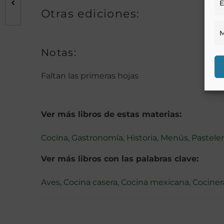
E
Otras ediciones:
M
Notas:
Faltan las primeras hojas
Ver más libros de estas materias:
Cocina
,
Gastronomía
,
Historia
,
Menús
,
Pasteler
Ver más libros con las palabras clave:
Aves
,
Cocina casera
,
Cocina mexicana
,
Cociner