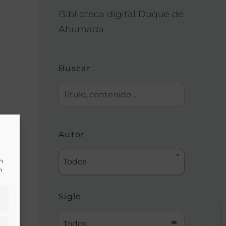
Biblioteca digital Duque de
Ahumada
Buscar
,
Autor
un
Todos
n
Siglo
Todos