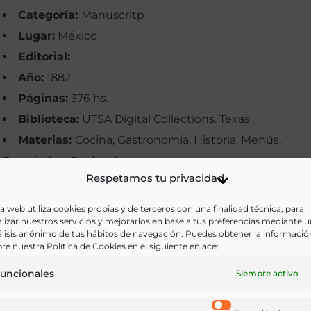
Categoría:
Manuscritp
Lugar:
México
Editorial:
Año:
1882
Páginas:
376 hs.
Biblioteca:
UTSA Digital Collections. Texas
Materias:
Cocina, Gastronomía, Historia, Menús,
Pastelería y Confitería
Respetamos tu privacidad
Palabras clave:
Aves, Cocina casera, Cocina mexicana
Cocineras, Guisos, Manuscritos, Recetas, Sopas
a web utiliza cookies propias y de terceros con una finalidad técnica, para
lizar nuestros servicios y mejorarlos en base a tus preferencias mediante 
Idioma:
Castellano
lisis anónimo de tus hábitos de navegación. Puedes obtener la informació
re nuestra Política de Cookies en el siguiente enlace:
Ir a versión electrónica
uncionales
Siempre activo