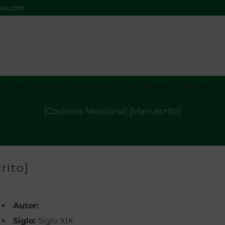
mia.com
os Nacionales de Gastronomía
Actividades
Biblioteca
[Cocinera Mexicana] [Manuscrito]
rito]
Autor:
Siglo:
Siglo XIX