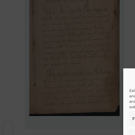
Est
ana
aná
sob
F