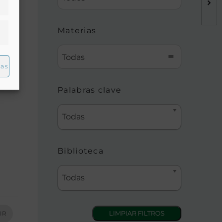
Materias
Todas
ias
Palabras clave
Todas
Biblioteca
Todas
IR