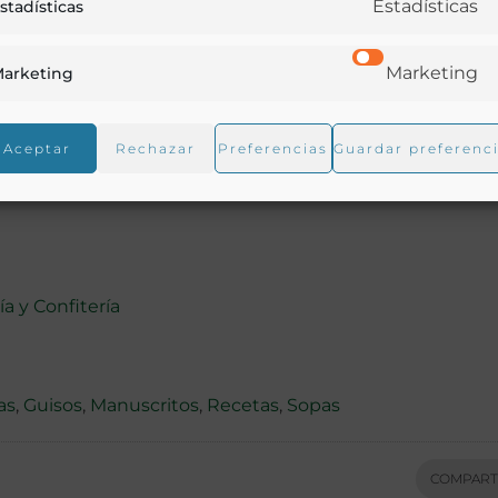
Estadísticas
stadísticas
Marketing
arketing
Aceptar
Rechazar
Preferencias
Guardar preferenc
ía y Confitería
as
,
Guisos
,
Manuscritos
,
Recetas
,
Sopas
COMPART