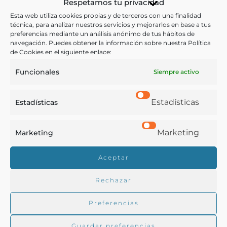
Respetamos tu privacidad
Esta web utiliza cookies propias y de terceros con una finalidad
Alcoholismo
,
América
,
Asilos
,
Bebedores
,
Europa
,
técnica, para analizar nuestros servicios y mejorarlos en base a tus
Organización
preferencias mediante un análisis anónimo de tus hábitos de
navegación. Puedes obtener la información sobre nuestra Política
de Cookies en el siguiente enlace:
COMPARTIR
Funcionales
Siempre activo
Estadísticas
Estadísticas
Buscar en la biblioteca
Marketing
Marketing
Aceptar
Biblioteca digital Duque de Ahumada
Rechazar
Preferencias
Buscar
Guardar preferencias