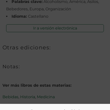
Palabras clave:
Alcoholismo, América, Asilos,
Bebedores, Europa, Organización
Idioma:
Castellano
Ir a versión electrónica
Otras ediciones:
Notas:
Ver más libros de estas materias:
Bebidas
,
Historia
,
Medicina
Ver más libros con las palabras clave: