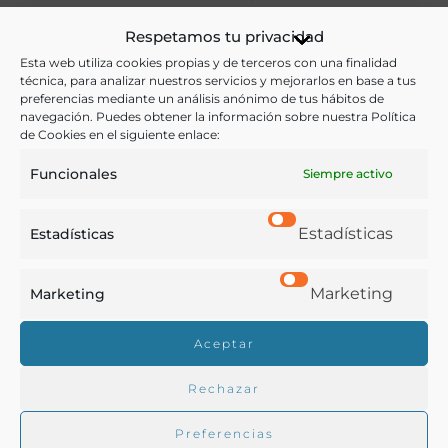
Respetamos tu privacidad
Alimentos
,
Historia
,
Religión
Esta web utiliza cookies propias y de terceros con una finalidad
técnica, para analizar nuestros servicios y mejorarlos en base a tus
Ver más libros con las palabras clave:
preferencias mediante un análisis anónimo de tus hábitos de
navegación. Puedes obtener la información sobre nuestra Política
Abstinencia
,
Ayuno
,
Judíos
,
Religión
de Cookies en el siguiente enlace:
Funcionales
Siempre activo
COMPARTIR
Estadísticas
Estadísticas
Marketing
Marketing
Buscar en la biblioteca
Aceptar
Rechazar
Biblioteca digital Duque de Ahumada
Preferencias