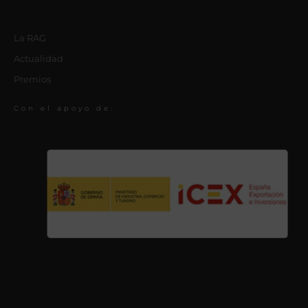
La RAG
Actualidad
Premios
Con el apoyo de: