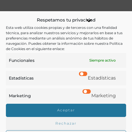
Ver más libros de estas materias:
Respetamos tu privacidad
Esta web utiliza cookies propias y de terceros con una finalidad
Alimentos
,
Economía y Comercio
técnica, para analizar nuestros servicios y mejorarlos en base a tus
preferencias mediante un análisis anónimo de tus hábitos de
Ver más libros con las palabras clave:
navegación. Puedes obtener la información sobre nuestra Política
de Cookies en el siguiente enlace:
Comercio
,
Madrid
,
Precios
,
Publicidad
Funcionales
Siempre activo
COMPARTIR
Estadísticas
Estadísticas
Marketing
Marketing
Buscar en la biblioteca
Aceptar
Rechazar