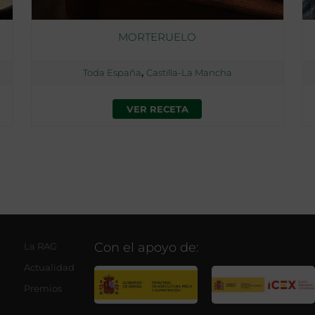
MORTERUELO
Toda España
,
Castilla-La Mancha
VER RECETA
Con el apoyo de:
La RAG
Actualidad
Premios