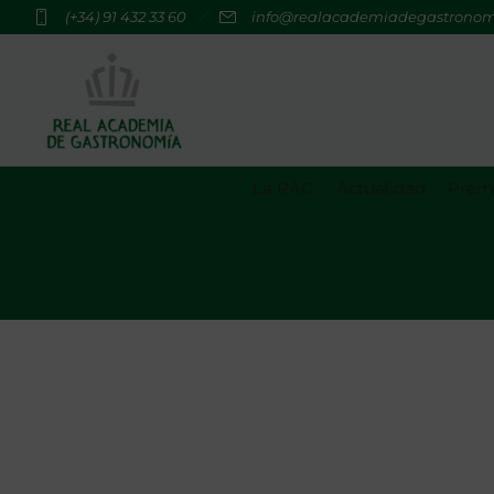
(+34) 91 432 33 60
info@realacademiadegastrono
La RAG
Actualidad
Premi