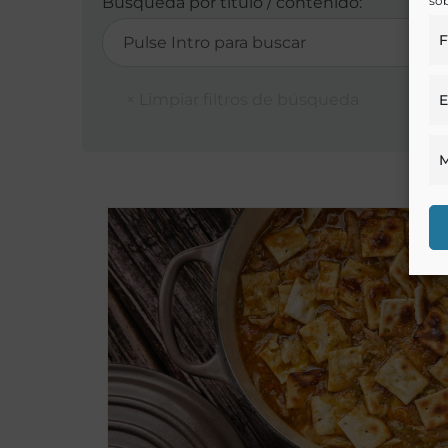
sob
Búsqueda por título / contenido:
F
E
M