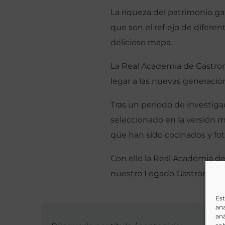
La riqueza del patrimonio ga
que son el reflejo de difere
delicioso mapa.
La Real Academia de Gastrono
legar a las nuevas generacio
Tras un periodo de investig
seleccionado en la versión m
que han sido cocinados y fot
Con ello la Real Academia de
nuestro Legado Gastronómi
Est
ana
aná