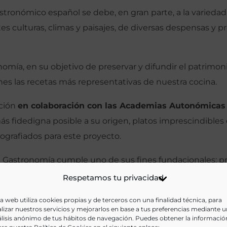
stronómico español se debe, en gran parte, a la variedad
ntes culturas, climas y paisajes, de diversas despensas 
mía, en su objetivo de preservar y difundir el patrimoni
nes las recetas más representativas de nuestra cocina.
ación
en colaboración con las Academias Autonómicas
ás fidedigna posible a su origen, platos imprescindible
ografiados para este proyecto.
 Gastronomía cumple uno de sus fines fundacionales: pro
co.
Respetamos tu privacidad
a web utiliza cookies propias y de terceros con una finalidad técnica, para
lizar nuestros servicios y mejorarlos en base a tus preferencias mediante 
lisis anónimo de tus hábitos de navegación. Puedes obtener la informació