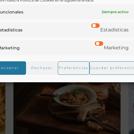
re nuestra Política de Cookies en el siguiente enlace:
Lugar de origen:
uncionales
Siempre activo
Estadísticas
stadísticas
Marketing
arketing
Aceptar
Rechazar
Preferencias
Guardar preferenc