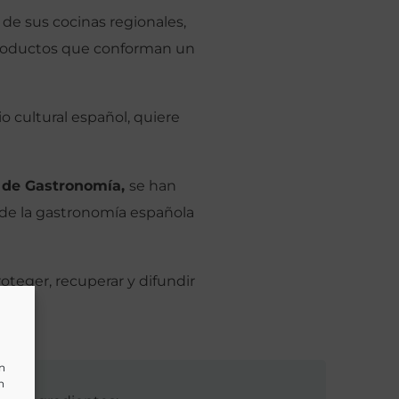
 de sus cocinas regionales,
y productos que conforman un
o cultural español, quiere
 de Gastronomía,
se han
s de la gastronomía española
teger, recuperar y difundir
un
n