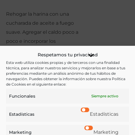
Rehogar la harina con una
cucharada de aceite a fuego
suave. Agregar el caldo poco a
poco e incorporar los
pimentones y la sal.
Respetamos tu privacidad
Esta web utiliza cookies propias y de terceros con una finalidad
Pelar y cortar en cubos las
técnica, para analizar nuestros servicios y mejorarlos en base a tus
patatas. Freír en aceite a fuego
preferencias mediante un análisis anónimo de tus hábitos de
navegación. Puedes obtener la información sobre nuestra Política
suave 15 minutos. Escurrir y
de Cookies en el siguiente enlace:
volver a freír a fuego fuerte hasta
Funcionales
Siempre activo
dorar.
Estadísticas
Estadísticas
Servir con la salsa caliente por
encima.
Marketing
Marketing