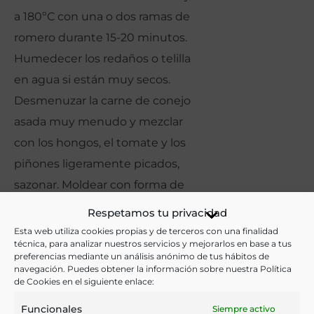
a 180ºC con una o dos ramas de
romero durante 15-20 minutos.
Humedecer los redaños o telilla
en agua si están muy secos.
Desmenuzar la carne de conejo
asada muy menudo y mezclar
con los hongos, el tomate y los
piñones ligeramente picados,
sazonar. Moldear con forma de
albóndiga compactando la
Respetamos tu privacidad
carne.
Esta web utiliza cookies propias y de terceros con una finalidad
técnica, para analizar nuestros servicios y mejorarlos en base a tus
Extender la telilla en trozos para
preferencias mediante un análisis anónimo de tus hábitos de
envolver las albóndigas. Poner
navegación. Puedes obtener la información sobre nuestra Política
de Cookies en el siguiente enlace:
una albóndiga de farsa en el
Funcionales
Siempre activo
centro de cada una y cerrar