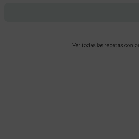
Ver todas las recetas con o