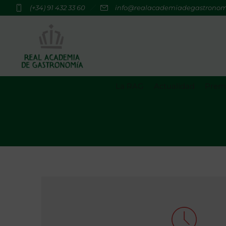
(+34) 91 432 33 60
info@realacademiadegastrono
La RAG
Actualidad
Premi