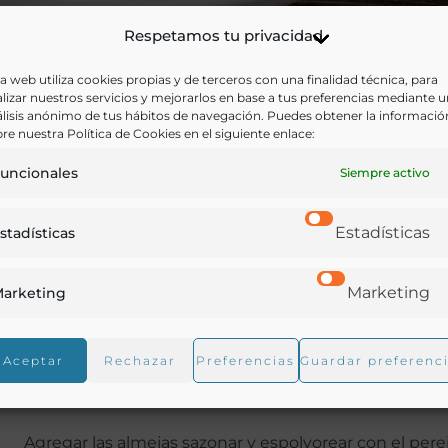
Respetamos tu privacidad
a web utiliza cookies propias y de terceros con una finalidad técnica, para
lizar nuestros servicios y mejorarlos en base a tus preferencias mediante 
lisis anónimo de tus hábitos de navegación. Puedes obtener la informació
re nuestra Política de Cookies en el siguiente enlace:
Elaboración
uncionales
Siempre activo
Lavar las almejas en agua fría. Poner en un recipient
Estadísticas
stadísticas
Pasar por agua fría y poner en una cazuela a fuego viv
cazuela hasta que las almejas se abran. Colar el caldo 
Marketing
arketing
Calentar el aceite en una cazuela de barro y rehogar la
Aceptar
Rechazar
Preferencias
Guardar preferenc
color. Agregar el pimentón, el resto del vino y el cald
fuego suave durante 2 min.
Agregar las almejas sazonar y espolvorear con el pereji