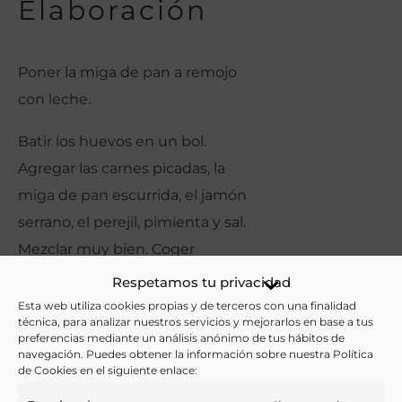
Elaboración
Poner la miga de pan a remojo
con leche.
Batir los huevos en un bol.
Agregar las carnes picadas, la
miga de pan escurrida, el jamón
serrano, el perejil, pimienta y sal.
Mezclar muy bien. Coger
porciones pequeñas y moldear
Respetamos tu privacidad
en forma de bola con las manos.
Esta web utiliza cookies propias y de terceros con una finalidad
técnica, para analizar nuestros servicios y mejorarlos en base a tus
preferencias mediante un análisis anónimo de tus hábitos de
Pasar las albóndigas por harina y
navegación. Puedes obtener la información sobre nuestra Política
sacudir para retirar el exceso.
de Cookies en el siguiente enlace:
Calentar aceite en una sartén y