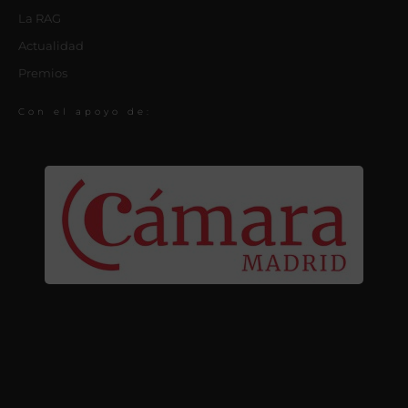
La RAG
Actualidad
Premios
Con el apoyo de: