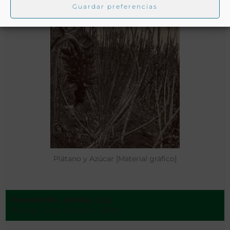
Guardar preferencias
Plátano y Azúcar [Material gráfico]
Perestrello, Jordao, Luz
Arucas, Gran Canaria - 1900