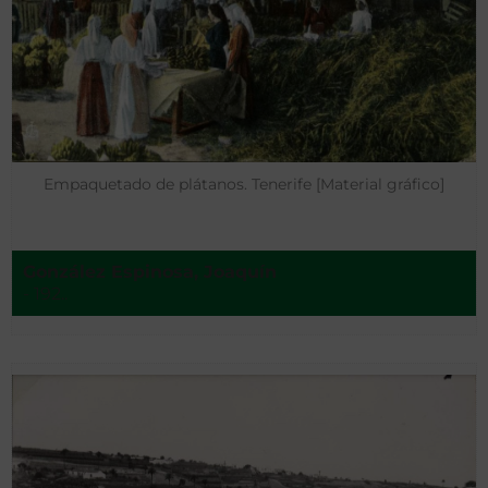
Empaquetado de plátanos. Tenerife [Material gráfico]
González Espinosa, Joaquín ‌
- 192..