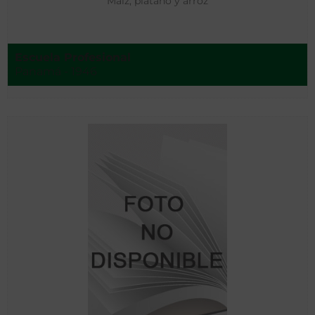
Maíz, plátano y arroz
Escuela Profesional
Panamá - 1946