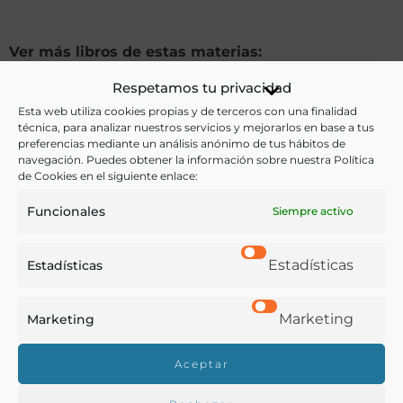
Ver más libros de estas materias:
Respetamos tu privacidad
Agricultura
,
Alimentos
,
Dietética y nutrición
,
Esta web utiliza cookies propias y de terceros con una finalidad
Gastronomía
,
Profesiones
técnica, para analizar nuestros servicios y mejorarlos en base a tus
preferencias mediante un análisis anónimo de tus hábitos de
Ver más libros con las palabras clave:
navegación. Puedes obtener la información sobre nuestra Política
de Cookies en el siguiente enlace:
Agricultura
,
Imágenes
,
Mujeres
,
Plátanos
,
Santa Cruz
Funcionales
Siempre activo
de Tenerife
Estadísticas
Estadísticas
COMPARTIR
Marketing
Marketing
Aceptar
Buscar en la biblioteca