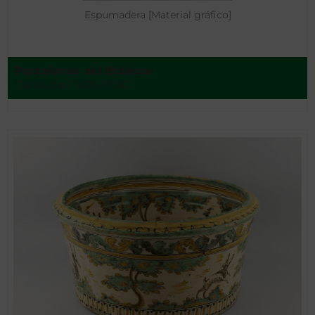
Espumadera [Material gráfico]
Porcelanas del Bidasoa
Cataluña - 1676-1700