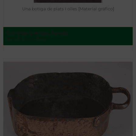
Una botiga de plats i olles [Material gráfico]
Carreras y Artau, Tomás
Barcelona - 1922