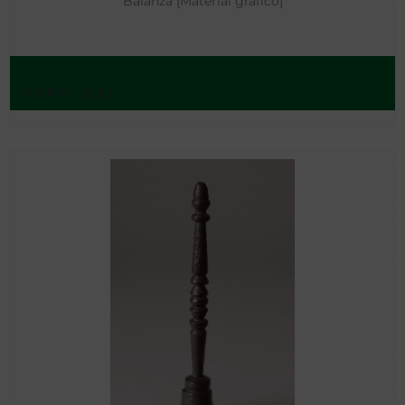
Balanza [Material gráfico]
Madrid - [s.a.]