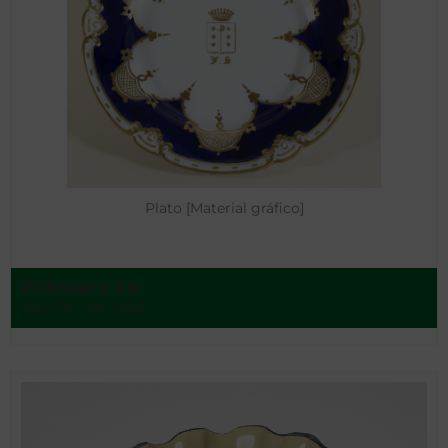
Plato [Material gráfico]
Pickman y Cía
Sevilla - ca. 1858