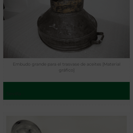
Embudo grande para el trasvase de aceites [Material
gráfico]
Sevilla -