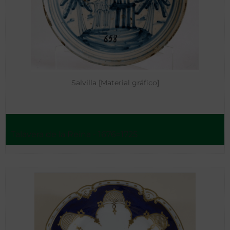
Salvilla [Material gráfico]
Talavera de la Reina - 1676=1725