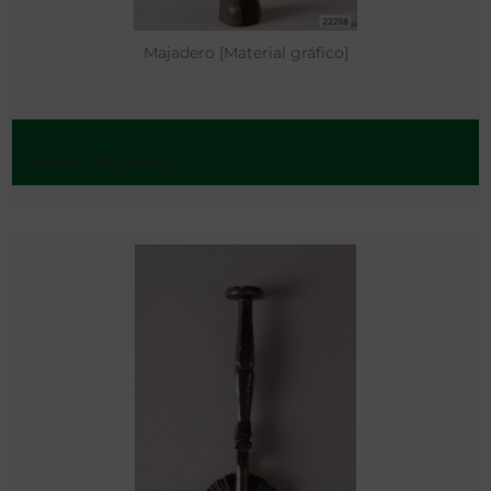
Majadero [Material gráfico]
Teruel - 1701=1800