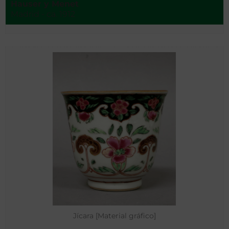
Hauser y Menet
Madrid - ca. 1912
Jícara [Material gráfico]