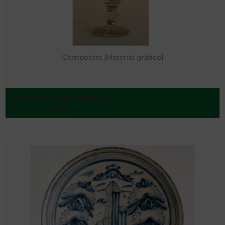
Compotera [Material gráfico]
Porcelanas del Bidasoa
Francia - ca.1850