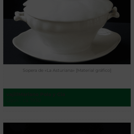
Sopera de «La Asturiana» [Material gráfico]
vajillMariano Pola y Cia
Gijón - ca. 1930