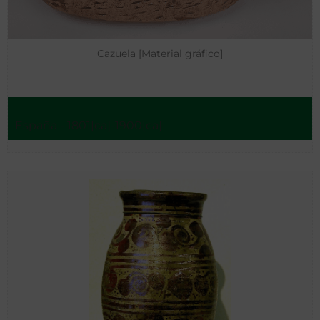
Cazuela [Material gráfico]
España - 1801[ca]-1900[ca]