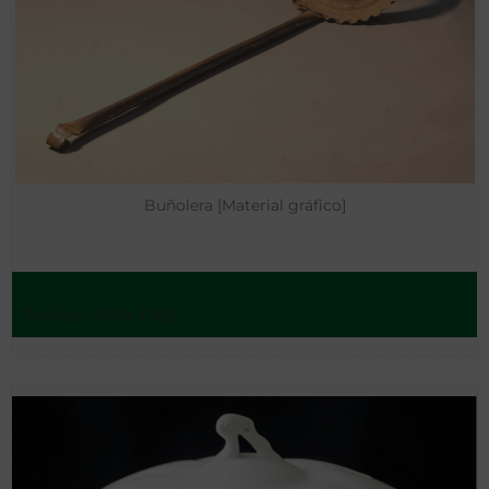
Buñolera [Material gráfico]
Sevilla - 1934-1966