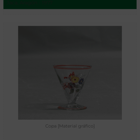
Jaca, Aragón - 1977
Copa [Material gráfico]