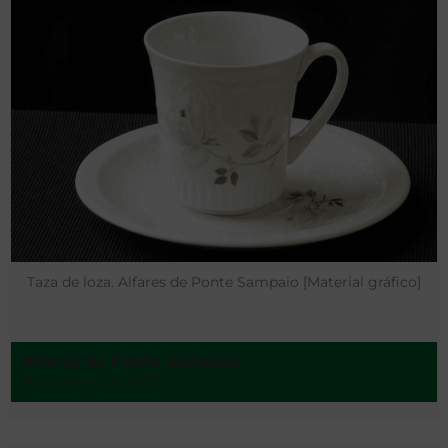
Taza de loza. Alfares de Ponte Sampaio [Material gráfico]
Alfares de Ponte Sampaio
Pontesa - ca. 1970