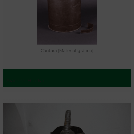
Cántara [Material gráfico]
Aracena, Huelva -