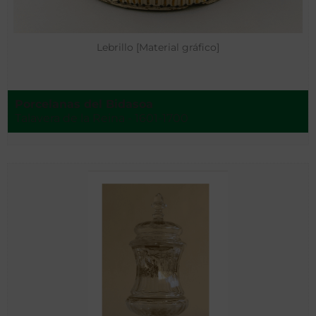
Lebrillo [Material gráfico]
Porcelanas del Bidasoa
Talavera de la Reina - 1601-1700