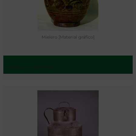
Mielero [Material gráfico]
Valencia - 1667=1733