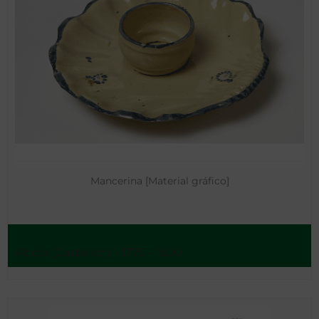
Mancerina [Material gráfico]
Alcora (Castellón) - 1775 - 1800