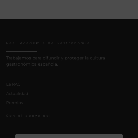
Real Academia de Gastronomía
Trabajamos para difundir y proteger la cultura
gastronómica española.
La RAG
Actualidad
Premios
Con el apoyo de: