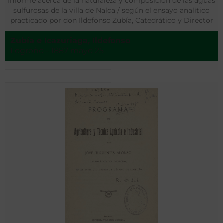
Informe acerca de la naturaleza y composición de las aguas
sulfurosas de la villa de Nalda / según el ensayo analítico
practicado por don Ildefonso Zubía, Catedrático y Director
del Instituto Provincial de Logroño (Mss.)
Zubía e Icazuriaga, Ildefonso
Logroño - 1887 mayo 25