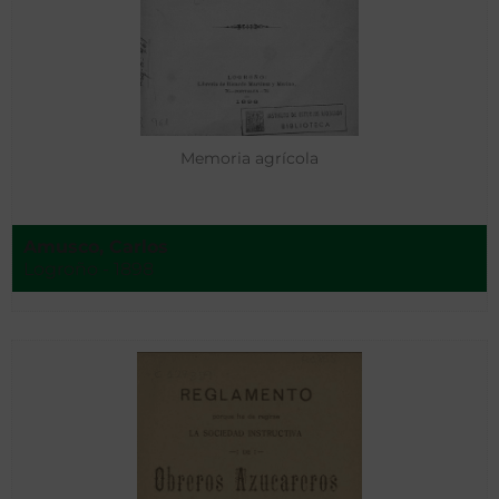
Memoria agrícola
Amusco, Carlos
Logroño - 1898