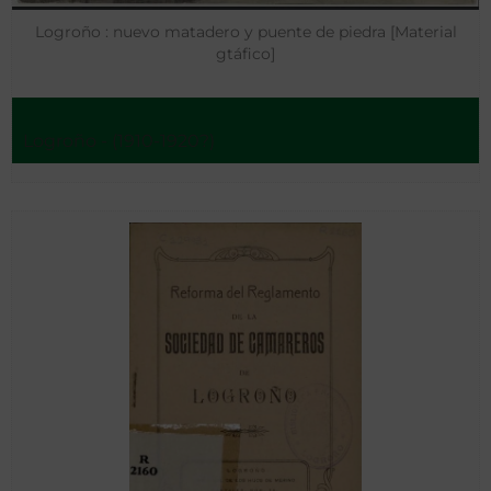
Logroño : nuevo matadero y puente de piedra [Material
gtáfico]
Logroño - (1910-1920?)