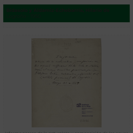
Bidasolo y Aldamiz-Echebarría, Hilario de
Logroño - 1950