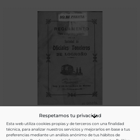
Reglamento para el régimen y gobierno de la Sociedad de
Respetamos tu privacidad
Oficiales Toneleros de Logroño
Esta web utiliza cookies propias y de terceros con una finalidad
técnica, para analizar nuestros servicios y mejorarlos en base a tus
preferencias mediante un análisis anónimo de tus hábitos de
Sociedad de Oficiales Toneleros de Logroño