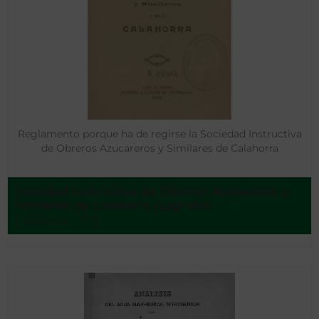
Reglamento porque ha de regirse la Sociedad Instructiva
de Obreros Azucareros y Similares de Calahorra
Sociedad Instructiva de Obreros Azucareros y
Similares de Calahorra (Logroño)
Calahorra - 1918