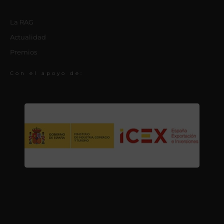
La RAG
Actualidad
Premios
Con el apoyo de: