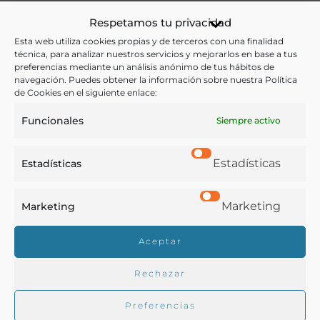
Respetamos tu privacidad
Agricultura
,
Historia
Esta web utiliza cookies propias y de terceros con una finalidad
Ver más libros con las palabras clave:
técnica, para analizar nuestros servicios y mejorarlos en base a tus
preferencias mediante un análisis anónimo de tus hábitos de
navegación. Puedes obtener la información sobre nuestra Política
Agricultura
,
Logroño
,
Memorias
de Cookies en el siguiente enlace:
Funcionales
Siempre activo
COMPARTIR
Estadísticas
Estadísticas
Marketing
Marketing
Buscar en la biblioteca
Aceptar
Rechazar
Biblioteca digital Duque de Ahumada
Preferencias