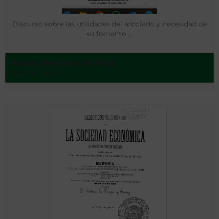
Discurso sobre las utilidades del arbolado y necesidad de
su fomento …
Pavón, Francisco de Borja
Madrid - 1844