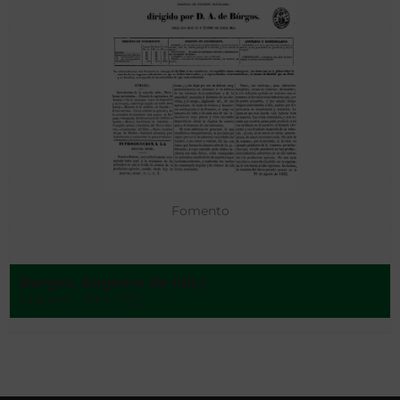
Fomento
Burgos, Augusto de (dir.)
Madrid - !813-1855