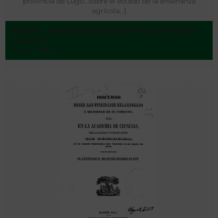
provincia de Lugo…sobre el estado de la enseñanza
agrícola…]
Pallares, Manuel Vázquez de Parga y Somoza ,
Conde de
Lugo - 1862