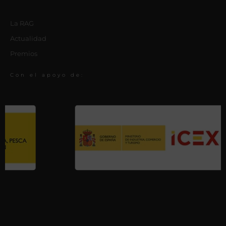
La RAG
Actualidad
Premios
Con el apoyo de: