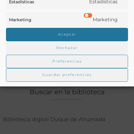
Estadísticas
Estadísticas
Agricultura
,
Enseñanza
Marketing
Marketing
Ver más libros con las palabras clave:
Aceptar
Agricultura
,
Enseñanza
,
Fomento
,
Informes
,
Lugo
Rechazar
COMPARTIR
Preferencias
Guardar preferencias
Buscar en la biblioteca
Biblioteca digital Duque de Ahumada