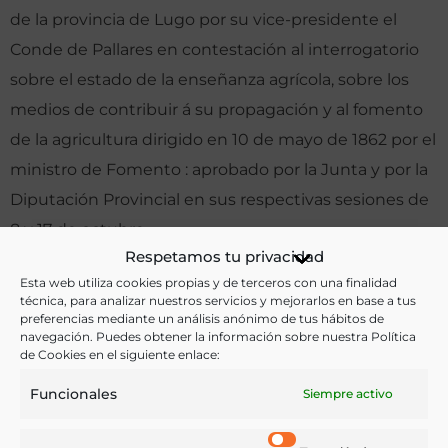
de la provincia de Lugo por su vice-presidente el
Conde de Pallares en contestación al interrogatorio
sobre el estado de la enseñanza agrícola, sobre los
medios de contribuir á su propagación y al fomento
de la agricultura dirigido en 10 de mayo de 1862 por el
ministro de Fomento : aprobado por la Junta y por la
Diputación Provincial en sus respectivas sesiones de
8 y 17 de octubre
Respetamos tu privacidad
Otras ediciones:
Esta web utiliza cookies propias y de terceros con una finalidad
técnica, para analizar nuestros servicios y mejorarlos en base a tus
preferencias mediante un análisis anónimo de tus hábitos de
navegación. Puedes obtener la información sobre nuestra Política
Notas:
de Cookies en el siguiente enlace:
Funcionales
Siempre activo
Ver más libros de estas materias: