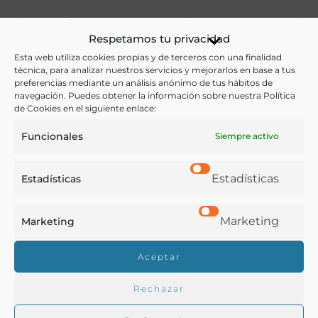
Ver más libros de estas materias:
Respetamos tu privacidad
Agricultura
,
Ganadería
Esta web utiliza cookies propias y de terceros con una finalidad
técnica, para analizar nuestros servicios y mejorarlos en base a tus
preferencias mediante un análisis anónimo de tus hábitos de
Ver más libros con las palabras clave:
navegación. Puedes obtener la información sobre nuestra Política
de Cookies en el siguiente enlace:
Agricultura
,
Fomento
,
Ganadería
,
Memorias
,
Segovia
Funcionales
Siempre activo
COMPARTIR
Estadísticas
Estadísticas
Marketing
Marketing
Buscar en la biblioteca
Aceptar
Rechazar
Biblioteca digital Duque de Ahumada