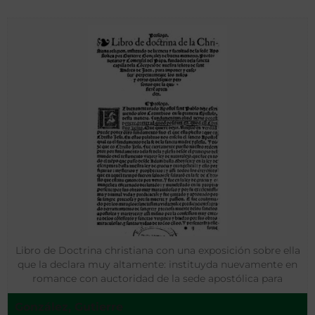
Libro de Doctrina christiana con una exposición sobre ella
que la declara muy altamente: instituyda nuevamente en
romance con auctoridad de la sede apostólica para
instruicion de los niños y moços: juntamente con otro
González, Gutierre
tratado de doctrina moral exterior que enseña la buena