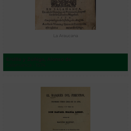
La Araucana
Ercilla y Zúñiga, Alonso de
Salamanca - 1574