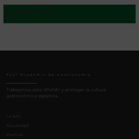
Doménech, Ignacio
Madrid - 1913
Real Academia de Gastronomía
Trabajamos para difundir y proteger la cultura
gastronómica española.
La RAG
Actualidad
Premios