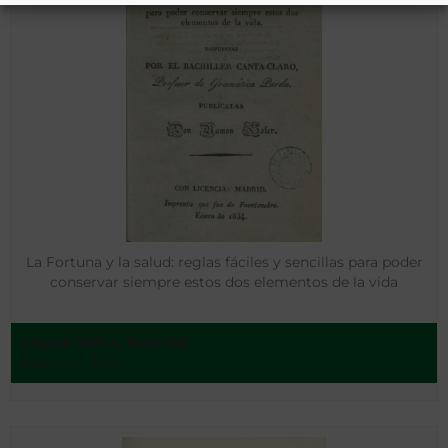
La Fortuna y la salud: reglas fáciles y sencillas para poder
conservar siempre estos dos elementos de la vida
López Soler, Ramón
Madrid - 1834