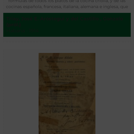
fórmulas de todos los platos de la cocina criolla, y de las
cocinas española, francesa, italiana, alemana e inglesa, que
se acostumbra servir en las mesas de Cuba ; adicionado
Triay, José E. Aróstegui y del Castillo , Gonzalo
con un tratado de pastelería y dulcería.
(pról.)
Habana - 1914