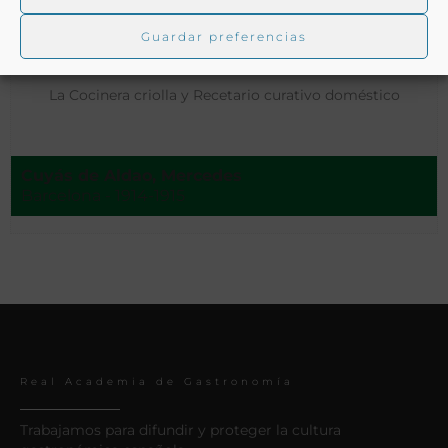
Guardar preferencias
La Cocinera criolla y Recetario curativo doméstico
Cuyás de Aldao, Mercedes
Barcelona - 1914-1915
Real Academia de Gastronomía
Trabajamos para difundir y proteger la cultura