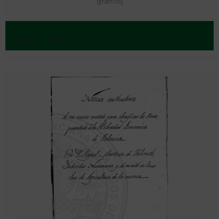
gráfico]
Málaga - , [19--?]