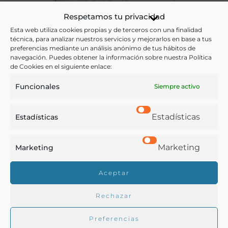
Noticia instructiva de un nuevo método para clarificar los
Respetamos tu privacidad
vinos…[Manuscrito]
Esta web utiliza cookies propias y de terceros con una finalidad
técnica, para analizar nuestros servicios y mejorarlos en base a tus
preferencias mediante un análisis anónimo de tus hábitos de
Martínez de Valiente, Rafael
navegación. Puedes obtener la información sobre nuestra Política
Valencia - 1826
de Cookies en el siguiente enlace:
Funcionales
Siempre activo
Estadísticas
Estadísticas
Marketing
Marketing
Aceptar
Rechazar
Preferencias