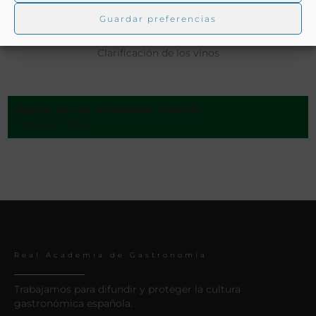
Guardar preferencias
Clarificación de los vinos
García de los Salmones, Nicolás
Madrid - 1924
Real Academia de Gastronomía
Trabajamos para difundir y proteger la cultura
gastronómica española.