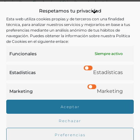
Agricultura
,
Enología y Viticultura
,
Industria y
Respetamos tu privacidad
Tecnología
,
Química
Esta web utiliza cookies propias y de terceros con una finalidad
técnica, para analizar nuestros servicios y mejorarlos en base a tus
Ver más libros con las palabras clave:
preferencias mediante un análisis anónimo de tus hábitos de
navegación. Puedes obtener la información sobre nuestra Política
Clarificación de vinos
,
Enología
,
Sociedades
,
Valencia
de Cookies en el siguiente enlace:
Funcionales
Siempre activo
COMPARTIR
Estadísticas
Estadísticas
Marketing
Marketing
Buscar en la biblioteca
Aceptar
Rechazar
Biblioteca digital Duque de Ahumada
Preferencias