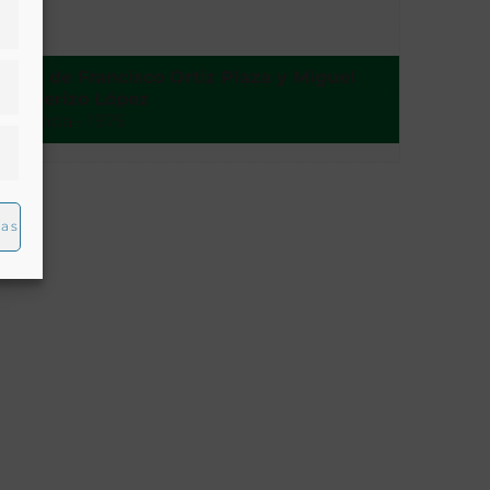
Alfar de Francisco Ortiz Plaza y Miguel
Cabrerizo López
Granada - 1975
ias