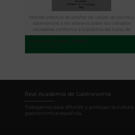
Método práctico de estañar las vasijas de cocina y
advertencias a los alfareros sobre los vidriados
saludables conforme a la práctica del curso de
química
Gutiérrez Bueno, Pedro
Madrid - 1803
Real Academia de Gastronomía
Trabajamos para difundir y proteger la cultura
gastronómica española.