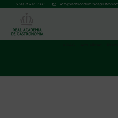
(+34) 91 432 33 60
info@realacademiadegastrono
La RAG
Actualidad
Premi