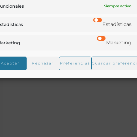
uncionales
Siempre activo
Alfar de Eduardo Jiménez Hernández
Estadísticas
stadísticas
Granada - 1975
Marketing
arketing
Aceptar
Rechazar
Preferencias
Guardar preferenc