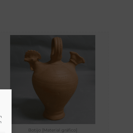
un
n
Botijo [Material gráfico]