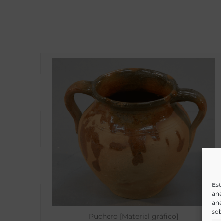
Est
ana
aná
sob
Puchero [Material gráfico]