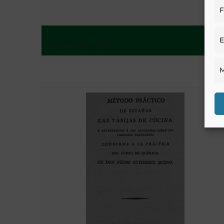
F
E
Cortegana - 1972
M