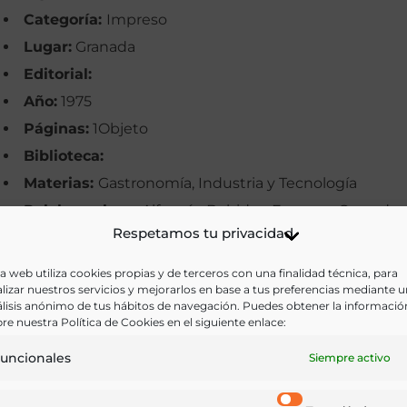
Categoría:
Impreso
Lugar:
Granada
Editorial:
Año:
1975
Páginas:
1Objeto
Biblioteca:
Materias:
Gastronomía, Industria y Tecnología
Palabras clave:
Alfarería, Bebidas, Envases, Granada,
Respetamos tu privacidad
Guadix
Idioma:
a web utiliza cookies propias y de terceros con una finalidad técnica, para
lizar nuestros servicios y mejorarlos en base a tus preferencias mediante 
lisis anónimo de tus hábitos de navegación. Puedes obtener la informació
Ir a versión electrónica
re nuestra Política de Cookies en el siguiente enlace:
uncionales
Siempre activo