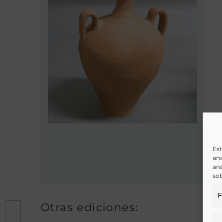
Est
ana
aná
sob
F
Otras ediciones: