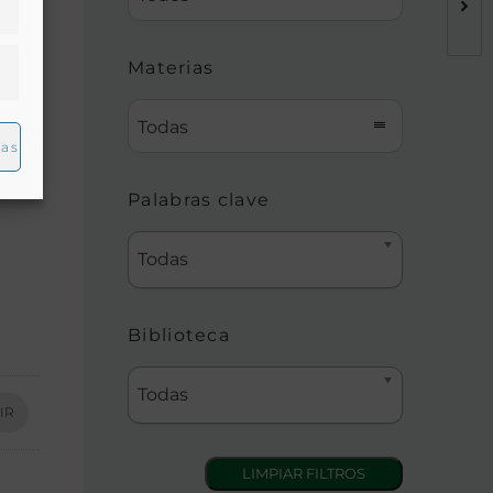
Materias
Todas
ias
Palabras clave
Todas
Biblioteca
Todas
IR