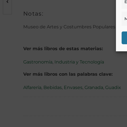
E
Notas:
M
Museo de Artes y Costumbres Populares de Se
Ver más libros de estas materias:
Gastronomía
,
Industria y Tecnología
Ver más libros con las palabras clave:
Alfarería
,
Bebidas
,
Envases
,
Granada
,
Guadix