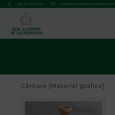
(+34) 91 432 33 60
info@realacademiadegastrono
La RAG
Actualidad
Premi
Cántara [Material gtáfico]