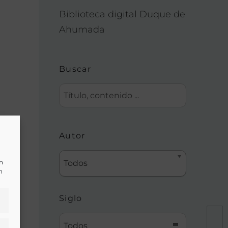
Biblioteca digital Duque de
Ahumada
Buscar
Autor
un
Todos
n
Siglo
Todos