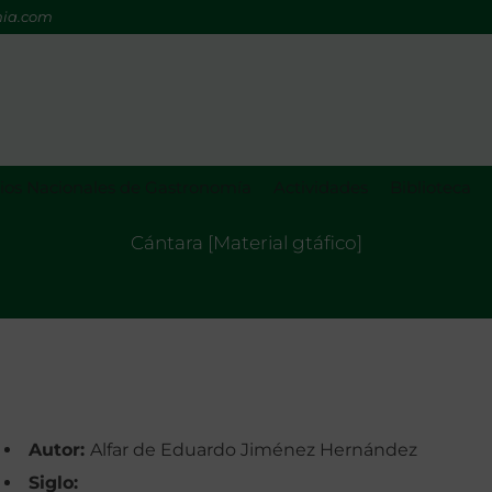
mia.com
os Nacionales de Gastronomía
Actividades
Biblioteca
Cántara [Material gtáfico]
Autor:
Alfar de Eduardo Jiménez Hernández
Siglo: