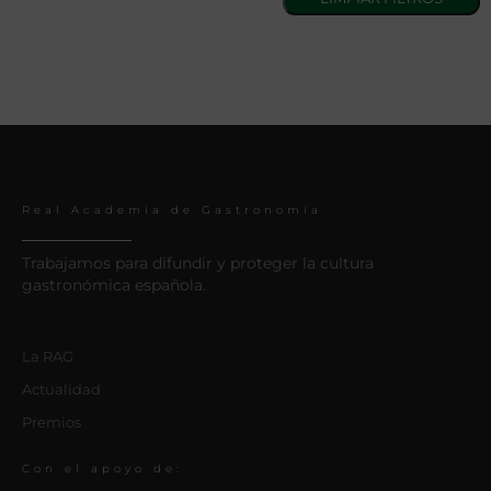
Real Academia de Gastronomía
Trabajamos para difundir y proteger la cultura
gastronómica española.
La RAG
Actualidad
Premios
Con el apoyo de: