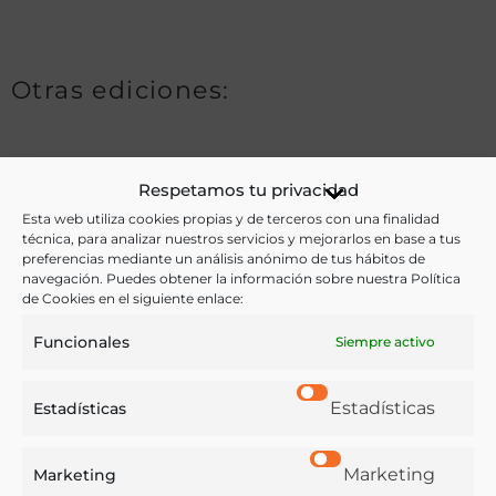
Otras ediciones:
Notas:
Respetamos tu privacidad
Esta web utiliza cookies propias y de terceros con una finalidad
técnica, para analizar nuestros servicios y mejorarlos en base a tus
Ver más libros de estas materias:
preferencias mediante un análisis anónimo de tus hábitos de
navegación. Puedes obtener la información sobre nuestra Política
de Cookies en el siguiente enlace:
Bebidas
,
Enología y Viticultura
,
Etiqueta
,
Medicina
Funcionales
Siempre activo
Ver más libros con las palabras clave:
Estadísticas
Estadísticas
Imágenes
,
Publicidad
,
Quina
,
Salud
,
Vino de Jerez
,
Vinos
Marketing
Marketing