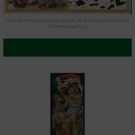
Cromos troquelados para dibujar de la Compañía Colonial]
7 [Material gráfico]
[S.l.] - Entre 1885 y 1910