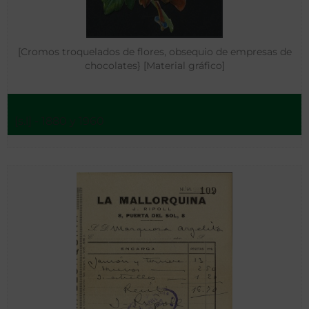
[Cromos troquelados de flores, obsequio de empresas de
chocolates} [Material gráfico]
[s.l] - 1880 y 1960