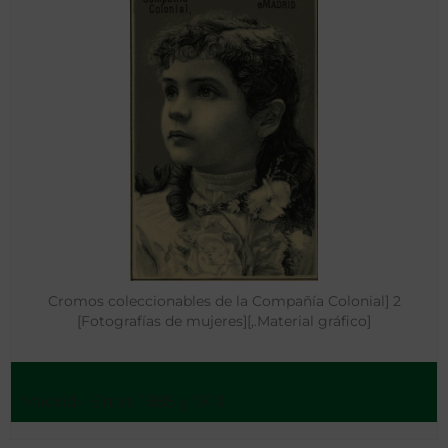
Cromos coleccionables de la Compañía Colonial] 2
[Fotografías de mujeres][,.Material gráfico]
Madrid - Entre 1885 y 1910