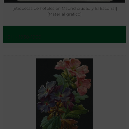
[Etiquetas de hoteles en Madrid ciudad y El Escorial]
[Material gráfico]
[S.l.] - 1930-1960