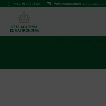
(+34) 91 432 33 60
info@realacademiadegastrono
La RAG
Actualidad
Premi