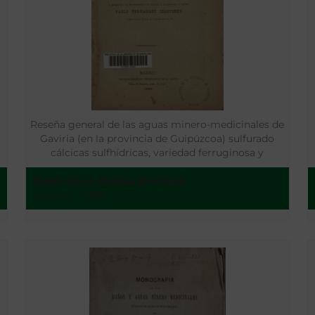
Reseña general de las aguas minero-medicinales de
Gaviria (en la provincia de Guipúzcoa) sulfurado
cálcicas sulfhídricas, variedad ferruginosa y
bicarbonatadas cálcicas, variedad ferruginoso-
Ranz de la Rubia, Enrique
manganífera
Madrid - 1889