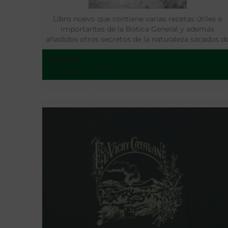
Libro nuevo que contiene varias recetas útiles e
importantes de la Botica General y además
añadidos otros secretos de la naturaleza sacados d
los mejores autores conocidos hasta ahora
Michael
La Coruña - 1826