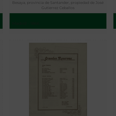
Besaya, provincia de Santander, propiedad de José
Gutierrez Ceballos
Madrid - 1866