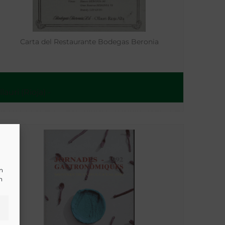
Carta del Restaurante Bodegas Beronia
llauri (Rioja) -
un
n