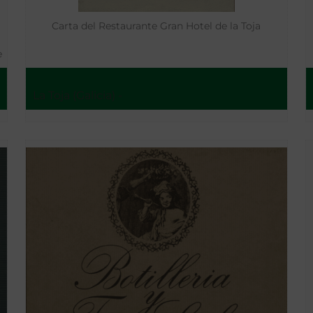
Carta del Restaurante Gran Hotel de la Toja
e
La Toja (Galicia) -