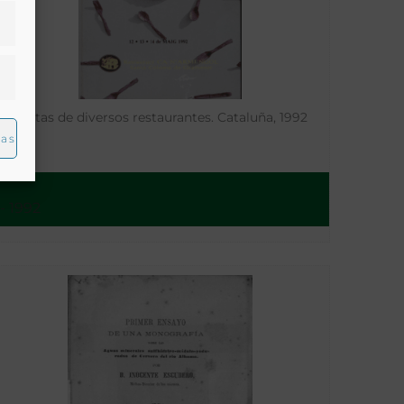
Cartas de diversos restaurantes. Cataluña, 1992
ias
- 1992