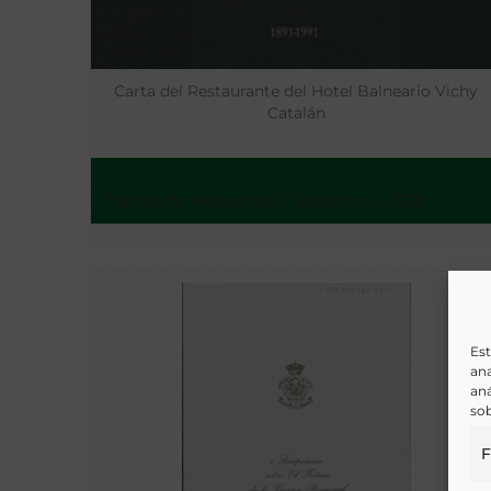
Carta del Restaurante del Hotel Balneario Vichy
Catalán
Caldes de Malavella (Catalunya) - 1991
Est
ana
aná
sob
F