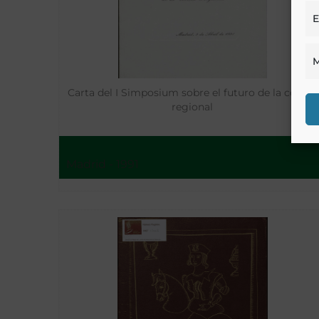
E
M
Carta del I Simposium sobre el futuro de la cocina
regional
Madrid - 1991