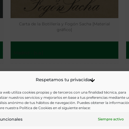
Carta de la Botillería y Fogón Sacha [Material
gráfico]
Madrid - [s.a.]
Respetamos tu privacidad
a web utiliza cookies propias y de terceros con una finalidad técnica, para
lizar nuestros servicios y mejorarlos en base a tus preferencias mediante 
lisis anónimo de tus hábitos de navegación. Puedes obtener la informació
re nuestra Política de Cookies en el siguiente enlace:
uncionales
Siempre activo