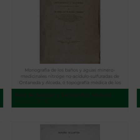
Monografia de los baños y aguas minero-
medicinales nitróge no-acídulo-sulfuradas de
Ontaneda y Alceda, ó topografía médica de los
mismos
Ruiz de Salazar y Fernández, Manuel
Madrid - 1876