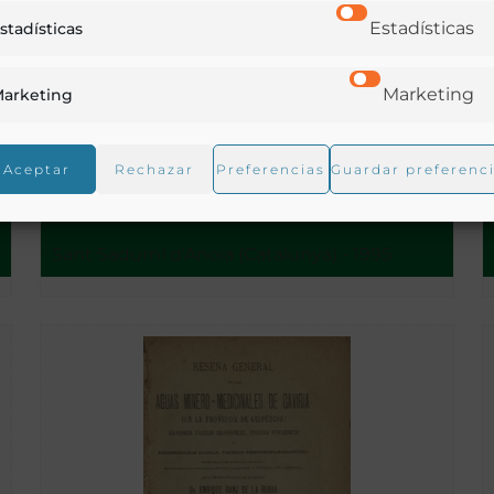
Estadísticas
stadísticas
Marketing
arketing
Carta de les Caves Codorniu [Material gráfico]
Aceptar
Rechazar
Preferencias
Guardar preferenc
Sant Sadurní d'Anoia (Catalunya) - 1995