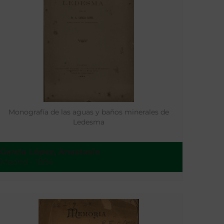
Monografía de las aguas y baños minerales de
Ledesma
García López, Anastasio
Madrid - 1884