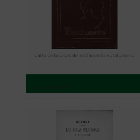
Carta de bebidas del restaurante Botafumeiro
Barcelona - 2002