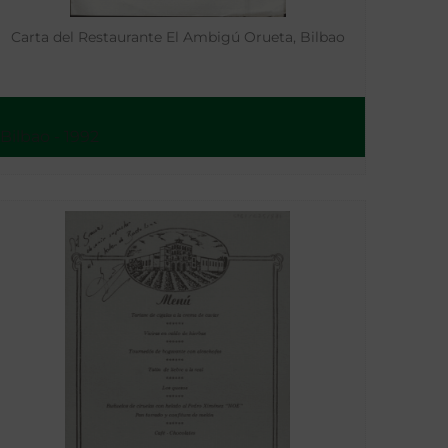
Carta del Restaurante El Ambigú Orueta, Bilbao
Bilbao - 1992