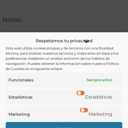
Notas:
Respetamos tu privacidad
Ver más libros de estas materias:
Esta web utiliza cookies propias y de terceros con una finalidad
técnica, para analizar nuestros servicios y mejorarlos en base a tus
Alimentos
,
Bebidas
,
Cocina
,
Dietética y nutrición
,
preferencias mediante un análisis anónimo de tus hábitos de
Gastronomía
,
Medicina
navegación. Puedes obtener la información sobre nuestra Política
de Cookies en el siguiente enlace:
Ver más libros con las palabras clave:
Funcionales
Siempre activo
Alimentación
,
Bebidas
,
Conservas
,
Economía
Estadísticas
Estadísticas
doméstica
,
Higiene
Marketing
Marketing
COMPARTIR