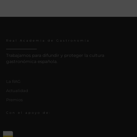
Real Academia de Gastronomía
Trabajamos para difundir y proteger la cultura
gastronómica española.
La RAG
Actualidad
Premios
Con el apoyo de: