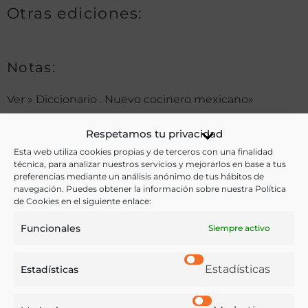
Otras ediciones:
Notas:
Ver » Diccionario . Nuevo cocinero mexicano»
Respetamos tu privacidad
Ver más libros de estas materias:
Esta web utiliza cookies propias y de terceros con una finalidad
técnica, para analizar nuestros servicios y mejorarlos en base a tus
preferencias mediante un análisis anónimo de tus hábitos de
Alimentos
,
Artes de mesa
,
Bebidas
,
Cocina
,
navegación. Puedes obtener la información sobre nuestra Política
de Cookies en el siguiente enlace:
Diccionario
,
Gastronomía
,
Pastelería y Confitería
,
Recetarios
Funcionales
Siempre activo
Ver más libros con las palabras clave:
Estadísticas
Estadísticas
Cocina
,
Cocina francesa
,
Cocina mexicana
,
Cocineros
,
Diccionarios
,
México