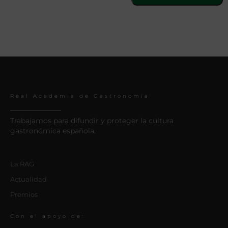
Real Academia de Gastronomía
Trabajamos para difundir y proteger la cultura
gastronómica española.
La RAG
Actualidad
Premios
Con el apoyo de: