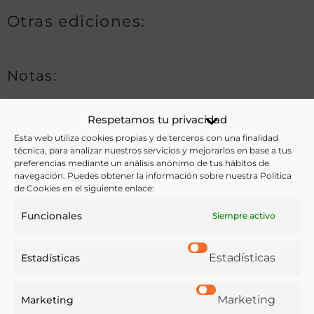
Otras ediciones:
Notas:
Tomo II
Respetamos tu privacidad
Esta web utiliza cookies propias y de terceros con una finalidad
técnica, para analizar nuestros servicios y mejorarlos en base a tus
Ver más libros de estas materias:
preferencias mediante un análisis anónimo de tus hábitos de
navegación. Puedes obtener la información sobre nuestra Política
de Cookies en el siguiente enlace:
Bebidas
,
Dietética y nutrición
,
Historia
,
Industria y
Funcionales
Tecnología
,
Medicina
,
Química
Siempre activo
Ver más libros con las palabras clave:
Estadísticas
Estadísticas
Agua medicinal
,
Baños termales
,
Granada
Marketing
Marketing