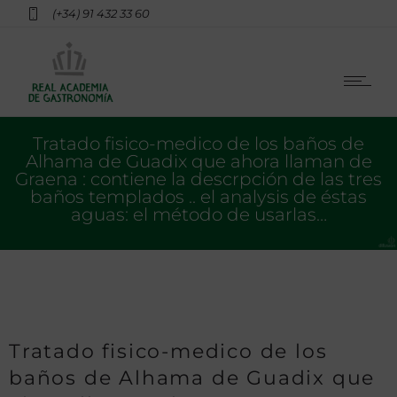
(+34) 91 432 33 60
Tratado fisico-medico de los baños de
Alhama de Guadix que ahora llaman de
Graena : contiene la descrpción de las tres
baños templados .. el analysis de éstas
aguas: el método de usarlas…
Tratado fisico-medico de los
baños de Alhama de Guadix que