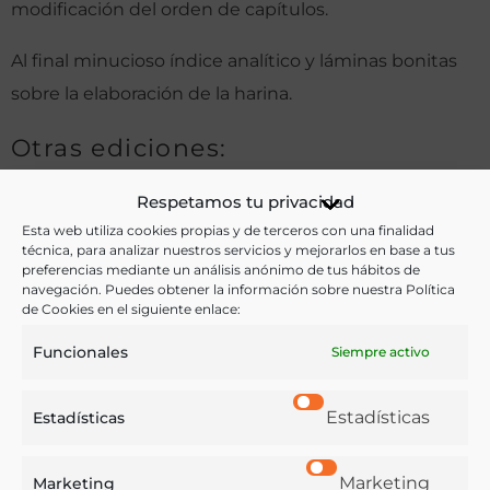
modificación del orden de capítulos.
Al final minucioso índice analítico y láminas bonitas
sobre la elaboración de la harina.
Otras ediciones:
Respetamos tu privacidad
Notas:
Esta web utiliza cookies propias y de terceros con una finalidad
técnica, para analizar nuestros servicios y mejorarlos en base a tus
preferencias mediante un análisis anónimo de tus hábitos de
navegación. Puedes obtener la información sobre nuestra Política
de Cookies en el siguiente enlace:
Ver más libros de estas materias:
Funcionales
Siempre activo
Agricultura
,
Alimentos
,
Economía y Comercio
Ver más libros con las palabras clave:
Estadísticas
Estadísticas
Cereales
,
Harinas
Marketing
Marketing