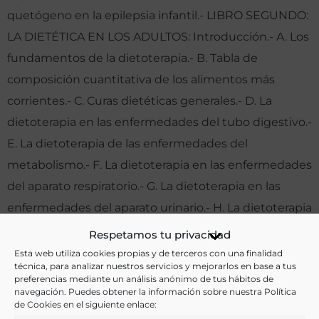
quetógeno en la epilepsia infantil.- LIBRO SEGUNDO:
LA DIETÉTICA EN LOS ADULTOS: Introducción.- A. Los
fundamentos de la dietoterapia.- B. Tabla de
composición cuantitativa de los alimentos más
corrientes.- C. Curas dietéticas generales.- D. La
dietoterapia en las enfermedades del tubo digestivo.-
E. La dietoterapia de las enfermedades del
metabolismo.- F. La dietoterapia en las enfermedades
del aparato respiratorio.- G. La dietoterapia en las
enfermedades del aparato urinario.- H. La dietoterapia
de las enfermedades del aparato circulatorio.- I. La
Respetamos tu privacidad
dietoterapia de las enfermedades de la sangre y de
Esta web utiliza cookies propias y de terceros con una finalidad
técnica, para analizar nuestros servicios y mejorarlos en base a tus
las glándulas incretonas.- J. La dietoterapia de las
preferencias mediante un análisis anónimo de tus hábitos de
navegación. Puedes obtener la información sobre nuestra Política
enfermedades del sistema nervioso.- K. La
de Cookies en el siguiente enlace:
dietoterapia en las enfermedades infecciosas