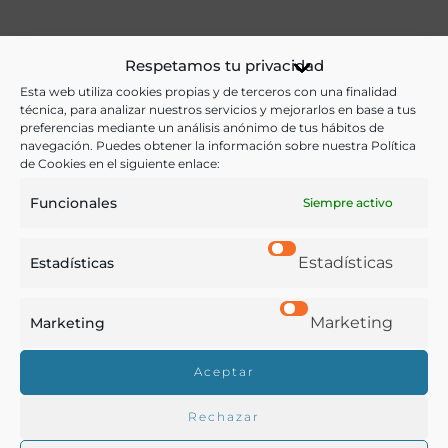
Ver más libros de estas materias:
Respetamos tu privacidad
Esta web utiliza cookies propias y de terceros con una finalidad
Historia
,
Hostelería
,
Literatura
técnica, para analizar nuestros servicios y mejorarlos en base a tus
preferencias mediante un análisis anónimo de tus hábitos de
Ver más libros con las palabras clave:
navegación. Puedes obtener la información sobre nuestra Política
de Cookies en el siguiente enlace:
Cafés
,
Literatura
,
Locales
Funcionales
Siempre activo
COMPARTIR
Estadísticas
Estadísticas
Marketing
Marketing
Buscar en la biblioteca
Aceptar
Rechazar