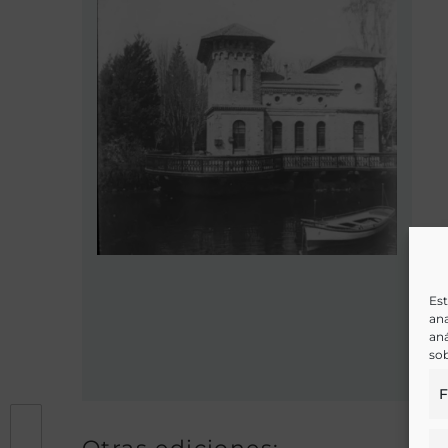
Est
ana
aná
sob
F