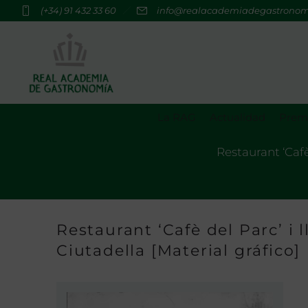
(+34) 91 432 33 60
info@realacademiadegastrono
La RAG
Actualidad
Premi
Restaurant ‘Cafè
Restaurant ‘Cafè del Parc’ i 
Ciutadella [Material gráfico]