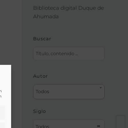
Biblioteca digital Duque de
Ahumada
Buscar
Autor
un
Todos
n
Siglo
Todos