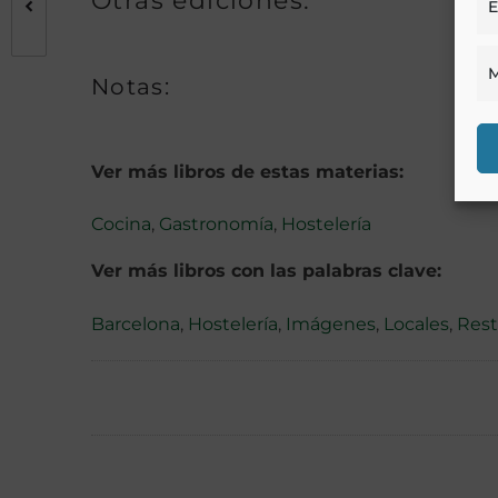
Otras ediciones:
E
M
Notas:
Ver más libros de estas materias:
Cocina
,
Gastronomía
,
Hostelería
Ver más libros con las palabras clave:
Barcelona
,
Hostelería
,
Imágenes
,
Locales
,
Rest