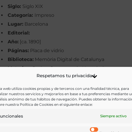
Siglo:
Siglo XIX
Categoría:
Impreso
Lugar:
Barcelona
Editorial:
Año:
[ca. 1890]
Páginas:
Placa de vidrio
Biblioteca:
Memòria Digital de Catalunya
Materias:
Cocina, Gastronomía, Hostelería
Respetamos tu privacidad
Palabras clave:
Barcelona, Hostelería, Imágenes,
Locales, Restaurantes
a web utiliza cookies propias y de terceros con una finalidad técnica, para
lizar nuestros servicios y mejorarlos en base a tus preferencias mediante 
Idioma:
Catalán
lisis anónimo de tus hábitos de navegación. Puedes obtener la informació
re nuestra Política de Cookies en el siguiente enlace:
Ir a versión electrónica
uncionales
Siempre activo