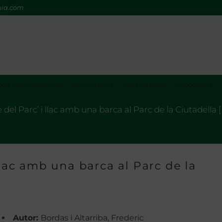
mia.com
os Nacionales de Gastronomía
Actividades
Biblioteca
 del Parc’ i llac amb una barca al Parc de la Ciutadella [
llac amb una barca al Parc de la
Autor:
Bordas i Altarriba, Frederic