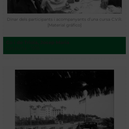
Dinar dels participants i acompanyants d’una cursa C.V.R.
[Material gráfico]
Co i de Triola, Josep Maria
Cataluña - 1916