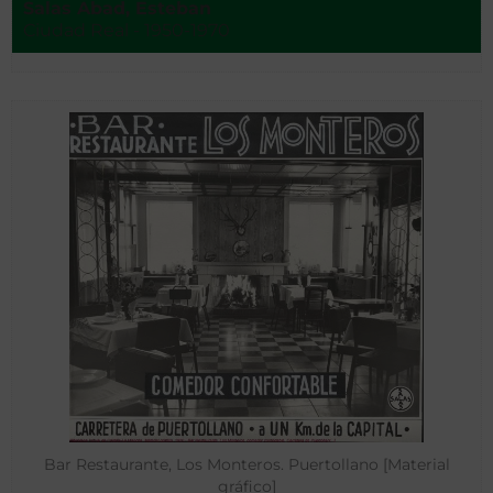
Salas Abad, Esteban
Ciudad Real - 1950-1970
Bar Restaurante, Los Monteros. Puertollano [Material
gráfico]