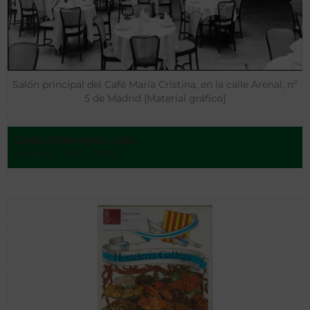
Salón principal del Café María Cristina, en la calle Arenal, nº
5 de Madrid [Material gráfico]
Lladó Fábregas, Luis
Madrid - 1910 - 1936