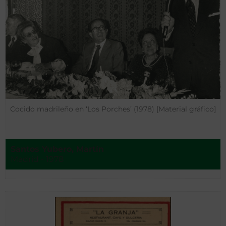
Cocido madrileño en ‘Los Porches’ (1978) [Material gráfico]
Santos Yubero, Martín
Madrid - 1978