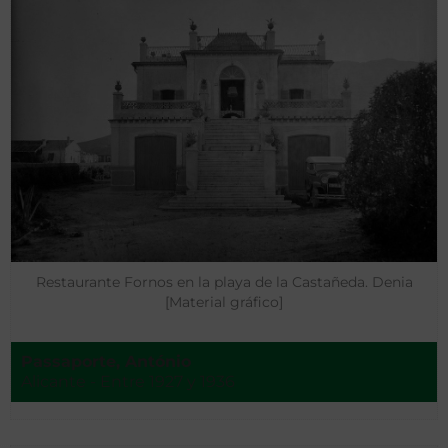
Restaurante Fornos en la playa de la Castañeda. Denia
[Material gráfico]
Passaporte, António
Alicante - Entre 1927 y 1936