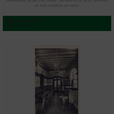
Restaurant de las tres clases : sainete en un acto, dividido
en tres cuadros, en verso
Burgos, Javier de
Madrid - 1889