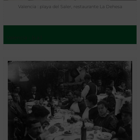
Valencia : playa del Saler, restaurante La Dehesa
Valencia - [s.a.]