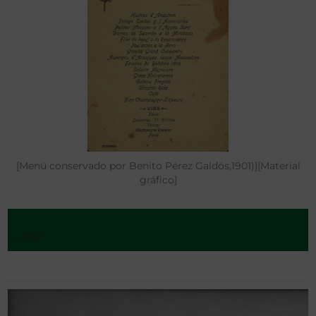
[Menú conservado por Benito Pérez Galdós,1901)][Material
gráfico]
- 1901