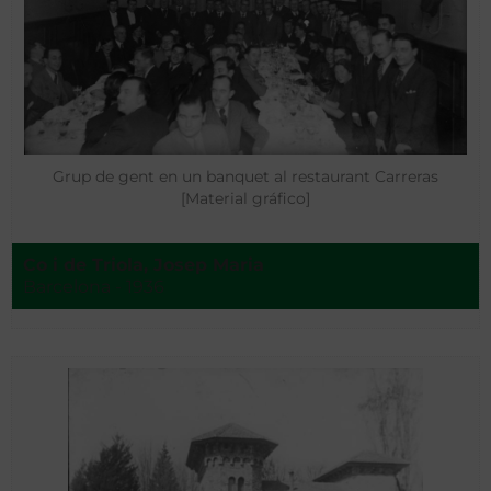
Grup de gent en un banquet al restaurant Carreras
[Material gráfico]
Co i de Triola, Josep Maria
Barcelona - 1936