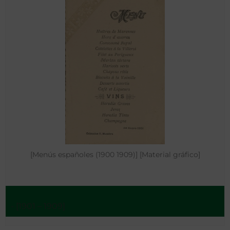
[Menús españoles (1900 1909)] [Material gráfico]
- [1901 – 1909]