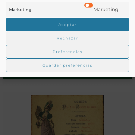
Marketing
Marketing
Aceptar
Rechazar
[Menú del Hotel- Restaurante La Rabassada conservado por
,Benito Pérez Galdós. 1903][Material gráfico]
Preferencias
Guardar preferencias
Barcelona - 1903