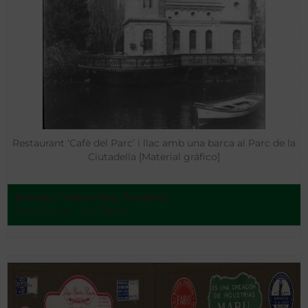
Restaurant ‘Cafè del Parc’ i llac amb una barca al Parc de la
Ciutadella [Material gráfico]
Bordas i Altarriba, Frederic
Barcelona - [ca. 1890]