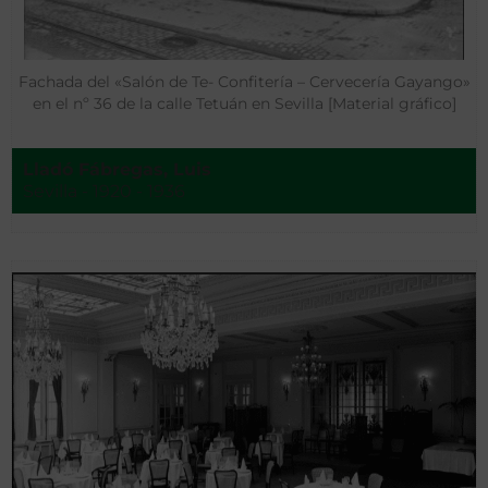
Fachada del «Salón de Te- Confitería – Cervecería Gayango»
en el nº 36 de la calle Tetuán en Sevilla [Material gráfico]
Lladó Fábregas, Luis
Sevilla - 1920 - 1936