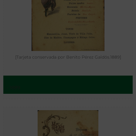
[Tarjeta conservada por Benito Pérez Galdós.1889]
- 1889