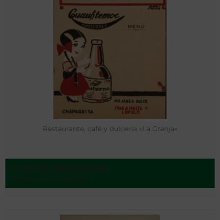
Restaurante, café y dulcería «La Granja»
La Granja (Restaurante)
México ? - 1910-1929?