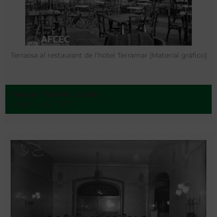
Terrassa al restaurant de l’hotel Terramar [Material gráfico]
Fargas i Bonell, Carles
Sitges - [ca. 1931]