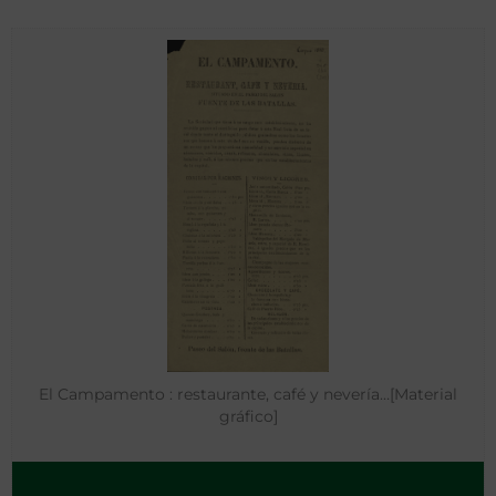
El Campamento : restaurante, café y nevería…[Material
gráfico]