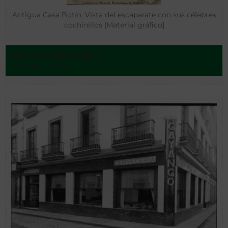
Antigua Casa Botín. Vista del escaparate con sus célebres
cochinillos [Material gráfico]
Hauser y Menet (fot.)
Madrid - ca.1922