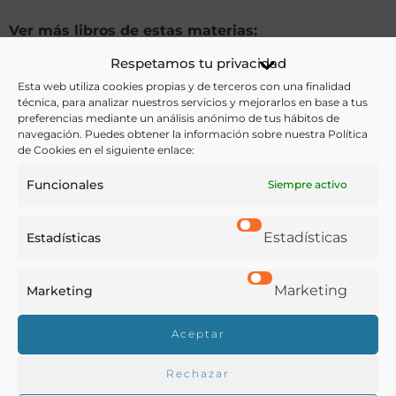
Ver más libros de estas materias:
Respetamos tu privacidad
Alimentos
,
Bebidas
,
Dietética y nutrición
,
Historia
,
Esta web utiliza cookies propias y de terceros con una finalidad
Medicina
,
Profesiones
técnica, para analizar nuestros servicios y mejorarlos en base a tus
preferencias mediante un análisis anónimo de tus hábitos de
navegación. Puedes obtener la información sobre nuestra Política
Ver más libros con las palabras clave:
de Cookies en el siguiente enlace:
Crianza
,
Leche
,
Medicina
,
Mujeres
,
Nodrizas
Funcionales
Siempre activo
Estadísticas
COMPARTIR
Estadísticas
Marketing
Marketing
Aceptar
Buscar en la biblioteca
Rechazar