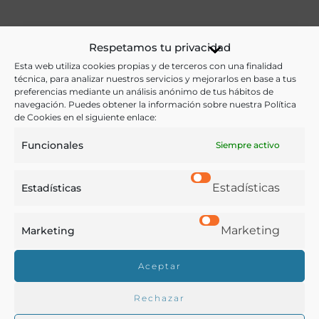
Ver más libros de estas materias:
Respetamos tu privacidad
Esta web utiliza cookies propias y de terceros con una finalidad
Alimentos
,
Dietética y nutrición
,
Historia
,
Medicina
técnica, para analizar nuestros servicios y mejorarlos en base a tus
preferencias mediante un análisis anónimo de tus hábitos de
Ver más libros con las palabras clave:
navegación. Puedes obtener la información sobre nuestra Política
de Cookies en el siguiente enlace:
Guipúzcoa
,
Infancia
,
Lactancia
,
Pobreza
,
Reglamentos
Funcionales
Siempre activo
COMPARTIR
Estadísticas
Estadísticas
Marketing
Marketing
Buscar en la biblioteca
Aceptar
Rechazar