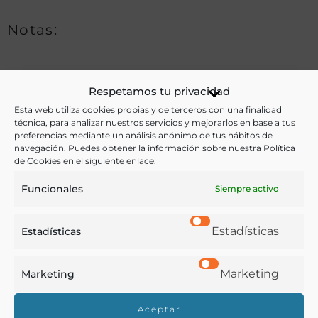
Notas:
Ver más libros de estas materias:
Respetamos tu privacidad
Esta web utiliza cookies propias y de terceros con una finalidad
Ganadería
,
Historia
,
Industria y Tecnología
,
técnica, para analizar nuestros servicios y mejorarlos en base a tus
preferencias mediante un análisis anónimo de tus hábitos de
Legislación
,
Profesiones
navegación. Puedes obtener la información sobre nuestra Política
de Cookies en el siguiente enlace:
Ver más libros con las palabras clave:
Funcionales
Siempre activo
Carnes
,
Cataluña
,
Mataderos
,
Matarifes
,
Personal
,
Reglamentos
Estadísticas
Estadísticas
COMPARTIR
Marketing
Marketing
Aceptar