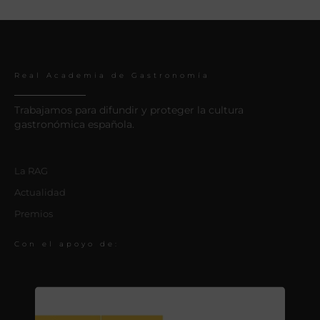
Real Academia de Gastronomía
Trabajamos para difundir y proteger la cultura
gastronómica española.
La RAG
Actualidad
Premios
Con el apoyo de: