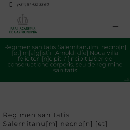
(+34) 91 432 33 60
Regimen sanitatis Salernitanu[m] necno[n]
[et] m[a]g[ist]ri Arnoldi d[e] Noua Villa
feliciter i[n]cipit. / [Incipit Liber de
conseruatione corporis, seu de regimine
sanitatis
Regimen sanitatis
Salernitanu[m] necno[n] [et]