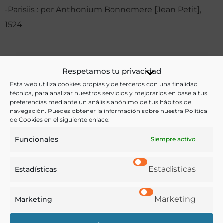
-Parisiis : per Anthonium Bonnemere [Jean Petit],
1524
Notas:
Respetamos tu privacidad
Esta web utiliza cookies propias y de terceros con una finalidad
técnica, para analizar nuestros servicios y mejorarlos en base a tus
preferencias mediante un análisis anónimo de tus hábitos de
Ver más libros de estas materias:
navegación. Puedes obtener la información sobre nuestra Política
de Cookies en el siguiente enlace:
Alimentos
,
Medicina
Funcionales
Siempre activo
Ver más libros con las palabras clave:
Estadísticas
Estadísticas
Alimentación
,
Higiene
,
Incunables
,
Medicina
,
Salud
Marketing
Marketing
COMPARTIR