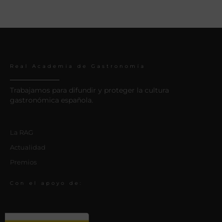
Real Academia de Gastronomía
Trabajamos para difundir y proteger la cultura
gastronómica española.
La RAG
Actualidad
Premios
Con el apoyo de: