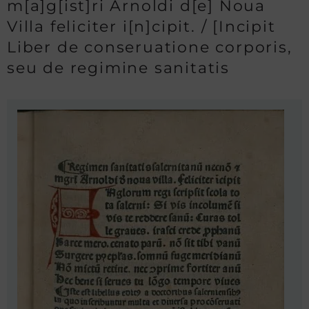
m[a]g[ist]ri Arnoldi d[e] Noua
Villa feliciter i[n]cipit. / [Incipit
Liber de conseruatione corporis,
seu de regimine sanitatis