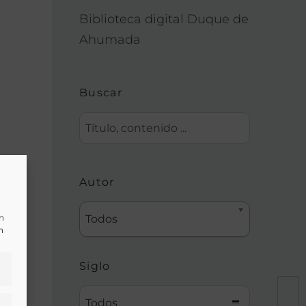
Biblioteca digital Duque de
Ahumada
Buscar
Autor
un
Todos
n
Siglo
Todos