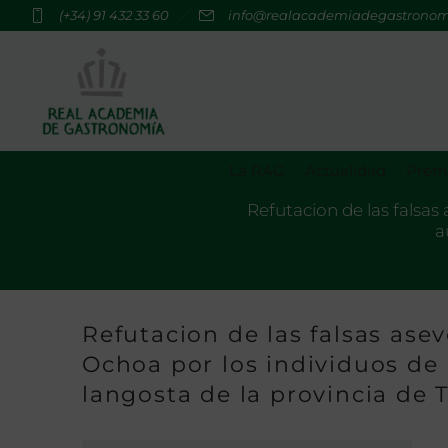
(+34) 91 432 33 60
info@realacademiadegastrono
La RAG
Actualidad
Premi
Refutacion de las falsas
a
Refutacion de las falsas ase
Ochoa por los individuos de 
langosta de la provincia de 