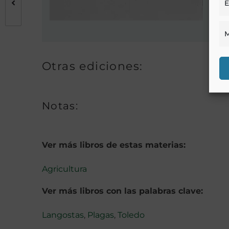
E
M
Otras ediciones:
Notas:
Ver más libros de estas materias:
Agricultura
Ver más libros con las palabras clave:
Langostas
,
Plagas
,
Toledo