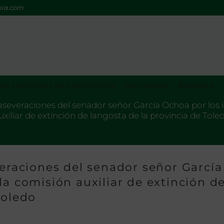
mia.com
os Nacionales de Gastronomía
Actividades
Biblioteca
 aseveraciones del senador señor García Ochoa por los 
uxiliar de extinción de langosta de la provincia de Tole
veraciones del senador señor García
la comisión auxiliar de extinción d
Toledo