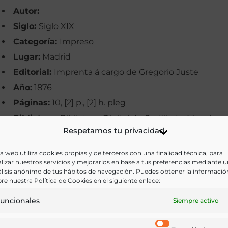
Autor:
Siglo:
Siglo XIX
Categoría:
Impreso
Lugar:
Madrid
Editorial:
Imprenta á cargo de Gregorio Juste
Año:
1876
Páginas:
10, [2] p., [2] h. pleg
Biblioteca:
Biblioteca Digital de Castilla-La Mancha
Respetamos tu privacidad
Materias:
Agricultura
Palabras clave:
Langostas, Plagas, Toledo
a web utiliza cookies propias y de terceros con una finalidad técnica, para
lizar nuestros servicios y mejorarlos en base a tus preferencias mediante 
Idioma:
Castellano
lisis anónimo de tus hábitos de navegación. Puedes obtener la informació
re nuestra Política de Cookies en el siguiente enlace:
Ir a versión electrónica
uncionales
Siempre activo