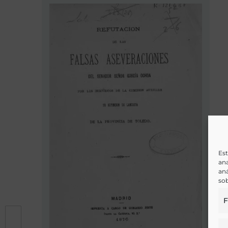
Est
ana
aná
sob
F